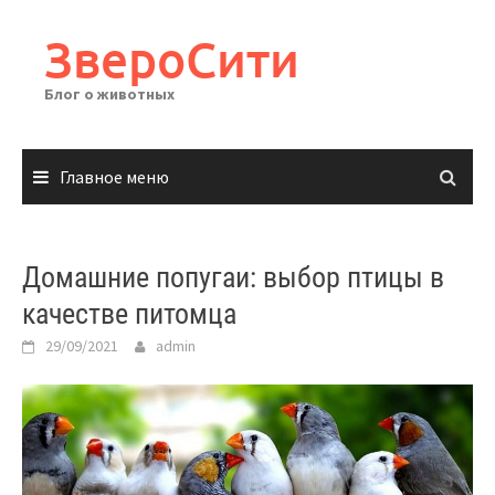
Перейти
к
ЗвероСити
содержимому
Блог о животных
Главное меню
Домашние попугаи: выбор птицы в
качестве питомца
29/09/2021
admin