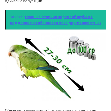
одичалые популяции.
Так же:
Главные отличия норковой шубы от
подделок и особенности меха других животных
Обладают следующими физическими параметрами: