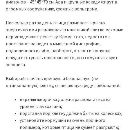
амазонов – 45*45*70 см. Ара и крупные какаду живут в
огромных сооружениях, схожих с вольерами.
Несколько раз за день птица разминает крылья,
энергично ими размахивая: в маленькой клетке маховые
перья задевают решетку. Кроме того, недостаток
пространства ведет к мышечной дистрофии,
подавленности либо, наоборот, к злости: попугаю
некуда отступать при опасности, поэтому он атакует
человека.
Выбирайте очень крепкую и безопасную (не
оцинкованную) клетку, отвечающую ряду требований:
верхняя жердочка должна располагаться на
уровне глаз хозяина;
подставка под клетку должна быть на колесиках;
установите кормушки из очень прочного
полимера, которые птица не сумеет разгрызть;