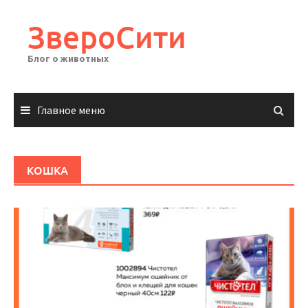
Перейти
к
ЗвероСити
содержимому
Блог о животных
Главное меню
КОШКА