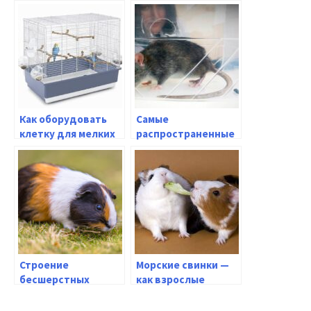
Как оборудовать
Самые
клетку для мелких
распространенные
млекопитающих?
болезни крыс — на
что обратить
внимание
Строение
Морские свинки —
бесшерстных
как взрослые
морских свинок
морские свинки
уживаются друг с