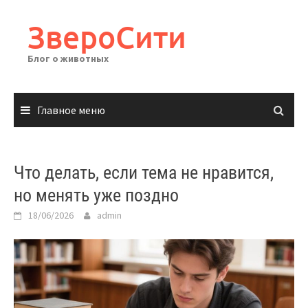
Перейти
к
ЗвероСити
содержимому
Блог о животных
Главное меню
Что делать, если тема не нравится,
но менять уже поздно
18/06/2026
admin