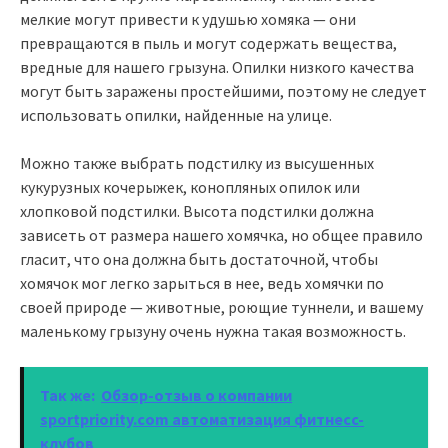
мелкие могут привести к удушью хомяка — они
превращаются в пыль и могут содержать вещества,
вредные для нашего грызуна. Опилки низкого качества
могут быть заражены простейшими, поэтому не следует
использовать опилки, найденные на улице.
Можно также выбрать подстилку из высушенных
кукурузных кочерыжек, конопляных опилок или
хлопковой подстилки. Высота подстилки должна
зависеть от размера нашего хомячка, но общее правило
гласит, что она должна быть достаточной, чтобы
хомячок мог легко зарыться в нее, ведь хомячки по
своей природе — животные, роющие туннели, и вашему
маленькому грызуну очень нужна такая возможность.
Так же:
Обзор-отзыв о компании
sportpriority.com автоматизация фитнесс-
клубов