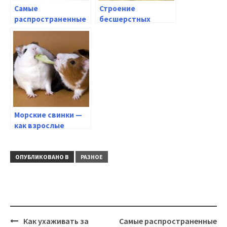
Самые
Строение
распространенные
бесшерстных
болезни крыс — на
морских свинок
что обратить
внимание
Морские свинки —
как взрослые
морские свинки
уживаются друг с
другом?
ОПУБЛИКОВАНО В
РАЗНОЕ
Навигация
Как ухаживать за
Самые распространенные