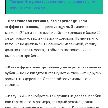
Так же:
Что делать, если тема не нравится, но
менять уже поздно
—
Пластиковая катушка, без перекладин или
«эффекта ножниц»
— рекомендуемый диаметр
катушки 27 см и выше для сирийских хомяков и более 20
см для карликовых и китайских хомяков. Помните, что
катушка не должна быть слишком маленькой, хомяку
должно хватать места, чтобы его позвоночник не
выгибался при беге.
—
Ветки фруктовых деревьев для игры и стачивания
зубов
— но не кладите в клетку ветки хвойных и других
ароматных деревьев. Остерегайтесь смолы — она
ядовита
—
Игрушки
— приобретайте игрушки из дерева, пробки
или картона того размера, который рекомендован
производителями для вашего хомячка. Пластмассовые