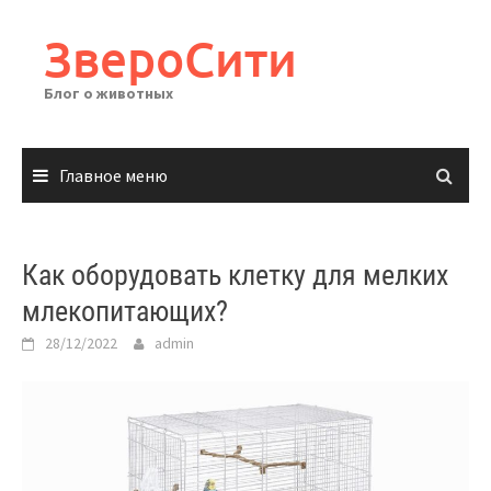
Перейти
к
ЗвероСити
содержимому
Блог о животных
Главное меню
Как оборудовать клетку для мелких
млекопитающих?
28/12/2022
admin