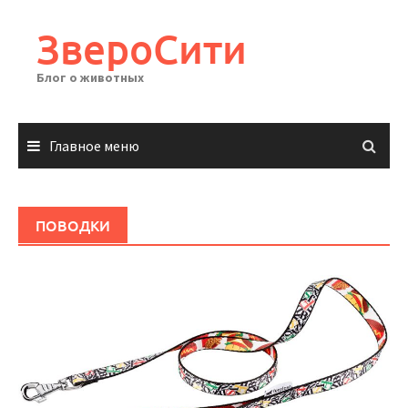
Перейти
к
ЗвероСити
содержимому
Блог о животных
Главное меню
ПОВОДКИ