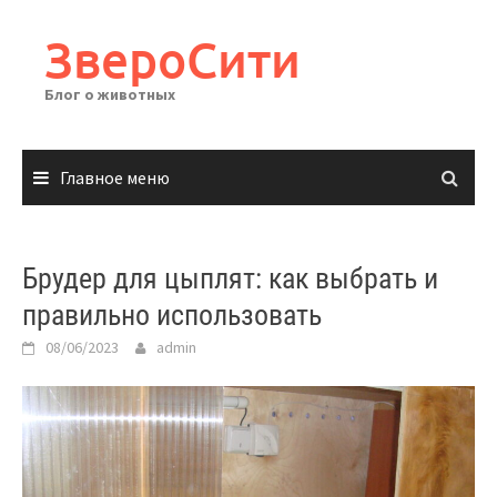
Перейти
к
ЗвероСити
содержимому
Блог о животных
Главное меню
Брудер для цыплят: как выбрать и
правильно использовать
08/06/2023
admin