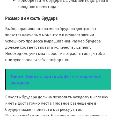
Приобретайте брудеры с функцией подогрева в
холодное время года
Размер и емкость брудера
Выбор правильного размера брудера для цыплят
является ключевым моментом в осуществлении
успешного процесса выращивания. Размер брудера
должен соответствовать количеству цыплят.
Необходимо учитывать рост и возраст птицы, чтобы
они чувствовали себя комфортно.
Так же:
Как выглядит вша: фото и подробное
описание
Емкость брудера должна позволять каждому цыпленку
иметь достаточно места. Плотное размещение в
брудере может привести к стрессу у птиц.
Рассчитывайте емкость брудера исходя из количества