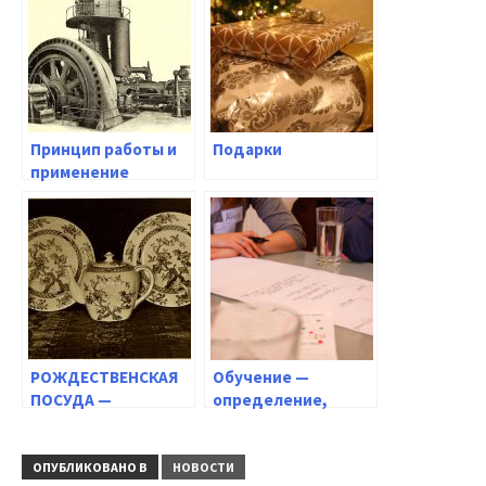
Принцип работы и
Подарки
применение
гидравлического
двигателя
РОЖДЕСТВЕНСКАЯ
Обучение —
ПОСУДА —
определение,
ПОЗАБОТЬТЕСЬ О
цели, люди
ПРАЗДНИЧНОЙ
СЕРВИРОВКЕ ДЛЯ
ОПУБЛИКОВАНО В
НОВОСТИ