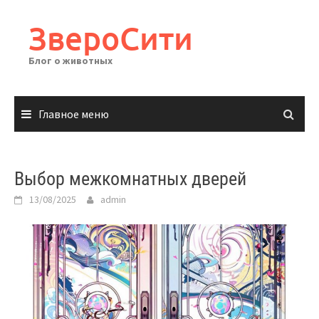
Перейти
к
ЗвероСити
содержимому
Блог о животных
Главное меню
Выбор межкомнатных дверей
13/08/2025
admin