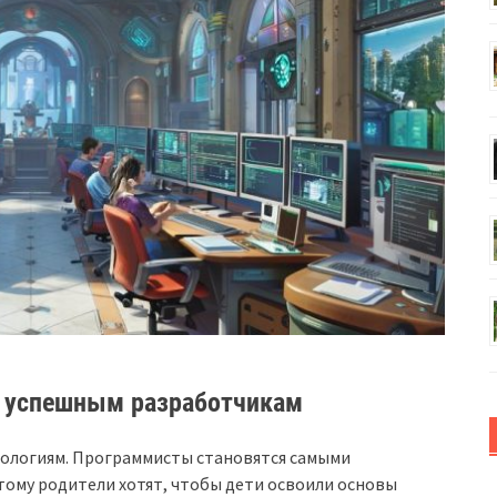
к успешным разработчикам
хнологиям. Программисты становятся самыми
тому родители хотят, чтобы дети освоили основы