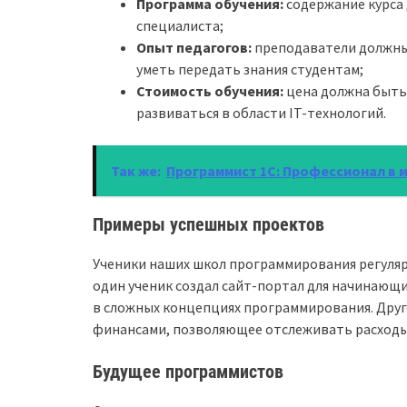
Программа обучения:
содержание курса
специалиста;
Опыт педагогов:
преподаватели должны
уметь передать знания студентам;
Стоимость обучения:
цена должна быть
развиваться в области IT-технологий.
Так же:
Программист 1С: Профессионал в 
Примеры успешных проектов
Ученики наших школ программирования регуля
один ученик создал сайт-портал для начинающ
в сложных концепциях программирования. Друг
финансами, позволяющее отслеживать расходы
Будущее программистов