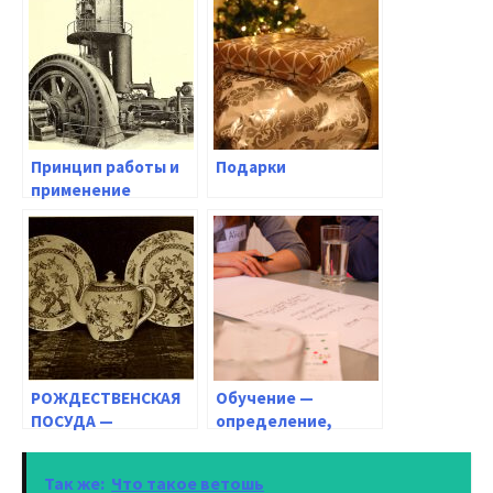
Принцип работы и
Подарки
применение
гидравлического
двигателя
РОЖДЕСТВЕНСКАЯ
Обучение —
ПОСУДА —
определение,
ПОЗАБОТЬТЕСЬ О
цели, люди
ПРАЗДНИЧНОЙ
Так же:
Что такое ветошь
СЕРВИРОВКЕ ДЛЯ