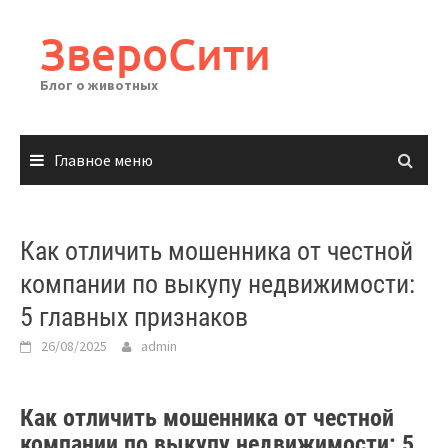
Перейти
к
ЗвероСити
содержимому
Блог о животных
Главное меню
Как отличить мошенника от честной
компании по выкупу недвижимости:
5 главных признаков
26/08/2025
admin
Как отличить мошенника от честной
компании по выкупу недвижимости: 5