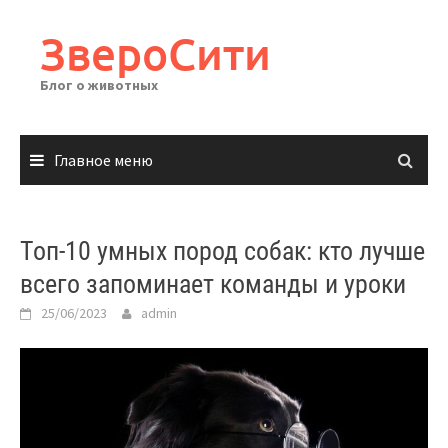
Перейти
к
ЗвероСити
содержимому
Блог о животных
Главное меню
Топ-10 умных пород собак: кто лучше
всего запоминает команды и уроки
25/06/2023
admin