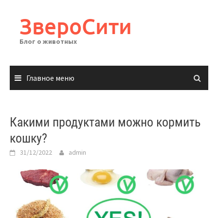
Перейти
к
ЗвероСити
содержимому
Блог о животных
Главное меню
Какими продуктами можно кормить
кошку?
31/12/2022
admin