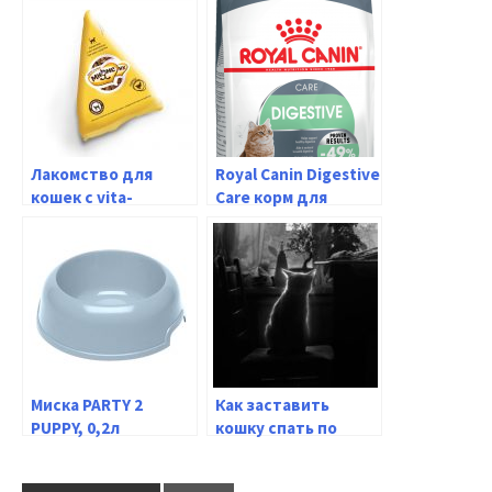
Лакомство для
Royal Canin Digestive
кошек с vita-
Care корм для
комплексом для
кошек с
кожи и шерсти, 20 г
расстройствами
пищеварительной
системы (10 кг)
Миска PARTY 2
Как заставить
PUPPY, 0,2л
кошку спать по
ночам? История
возникновения