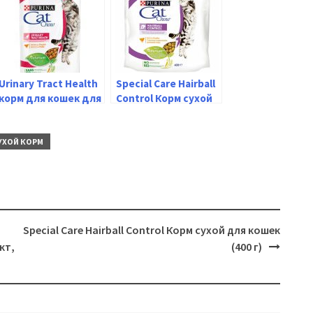
Urinary Tract Health
Special Care Hairball
корм для кошек для
Control Корм сухой
здоровья
для кошек (400 г)
мочевыводящих
путей, с курицей (1
УХОЙ КОРМ
кг 500 г)
Special Care Hairball Control Корм сухой для кошек
кт,
(400 г)