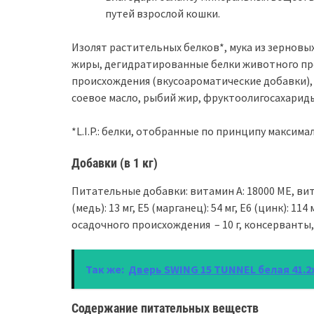
путей взрослой кошки.
Изолят растительных белков*, мука из зерновы
жиры, дегидратированные белки животного пр
происхождения (вкусоароматические добавки), 
соевое масло, рыбий жир, фруктоолигосахариды 
*L.I.P.: белки, отобранные по принципу максима
Добавки (в 1 кг)
Питательные добавки: витамин A: 18000 МЕ, витами
(медь): 13 мг, E5 (марганец): 54 мг, E6 (цинк): 
осадочного происхождения – 10 г, консерванты
Так же:
Дверь SWING 15 TUNNEL белая 41.2х
Содержание питательных веществ