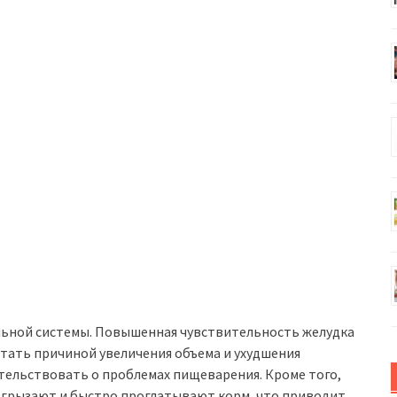
льной системы. Повышенная чувствительность желудка
стать причиной увеличения объема и ухудшения
тельствовать о проблемах пищеварения. Кроме того,
грызают и быстро проглатывают корм, что приводит