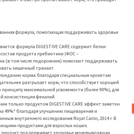
ованная формула, помогающая поддерживать здоровье
ивается: формула DIGESTIVE CARE содержит белки
в состав продукта пребиотики (ФОС –
на (в том числе подорожник) помогают поддерживать
овать кишечный транзит.
поеданию корма: благодаря специальным крокетам
щательнее разгрызает корм, что способствует хорошей
 по принципу максимальной усвояемости (более 90%), для
й консистенции фекалий.
нии только продуктом DIGESTIVE CARE эффект заметен
 на 49%* благодаря улучшению пищеварения и
ным внутреннего исследования Royal Canin, 2014 г. В
ющими продуктами для взрослых кошек.
в продукт поддерживает здоровье мочевыводящих