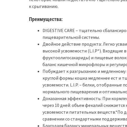
к срыгиванию.
Преимущества:
DIGESTIVE CARE – тщательно сбалансир
пищеварительной системы.
Двойное действие продукта: Легко усва
высокой усвояемости (L.I.P*). Входящие 
фруктоолигосахариды) и пищевые волок
баланс кишечной микрофлоры и регулир
Побуждает к разгрызанию и медленному 
круглой формы кошка медленнее ест и т
усвояемости. L.I.P. – белки, отобранные
нормального пищеварения и оптимально
Доказанная эффективность: При кормле
через 10 дней: объем фекалий снижается
усвояемости питательных веществ.*По дан
сравнении со стандартными поддержива
Благодаря балансу минеральных вещест