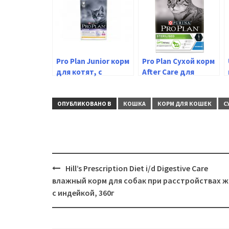
Pro Plan Junior корм
Pro Plan Сухой корм
для котят, с
After Care для
курицей (3 кг)
стерилизованных и
кастрированных
кошек, курица и
ОПУБЛИКОВАНО В
КОШКА
КОРМ ДЛЯ КОШЕК
С
кролик (10 кг)
Навигация
Hill’s Prescription Diet i/d Digestive Care
влажный корм для собак при расстройствах ж
с индейкой, 360г