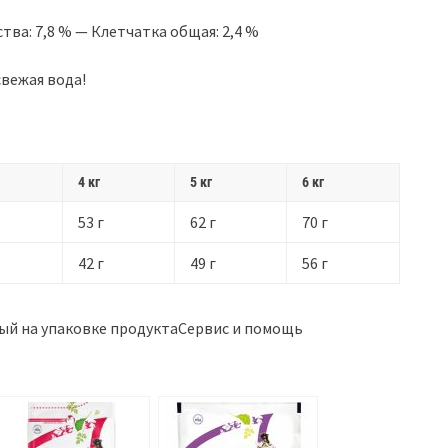
тва: 7,8 % — Клетчатка общая: 2,4 %
свежая вода!
4 кг
5 кг
6 кг
53 г
62 г
70 г
42 г
49 г
56 г
ный на упаковке продуктаСервис и помощь