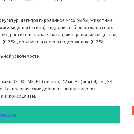
х культур, дегидратированное мясо рыбы, животные
оисхождения (птица), гидролизат белков животного
рис, растительная клетчатка, минеральные вещества,
(0,3 %), оболочки и семена подорожника (0,2 %).
льной усвояемости.
н D3: 900 МЕ, E1 (железо): 42 мг, E2 (йод): 4,2 мг, E4
114 мг. Технологические добавки: клиноптилолит
, антиоксиданты.
48.2 см