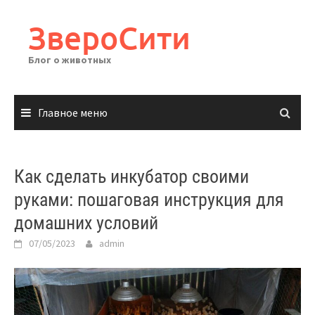
Перейти
к
ЗвероСити
содержимому
Блог о животных
Главное меню
Как сделать инкубатор своими
руками: пошаговая инструкция для
домашних условий
07/05/2023
admin