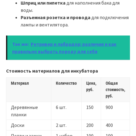
Шприц или пипетка
для наполнения бака для
воды.
Разъемная розетка и провода
для подключения
лампы и вентилятора.
Так же:
Ретривер и лабрадор: различия и как
правильно выбрать породу для себя
Стоимость материалов для инкубатора
Материал
Количество
Цена,
Общая
руб.
стоимость,
руб.
Деревянные
6 шт.
150
900
планки
Доски
2 шт.
200
400
Петли и замки
1 набор
100
100