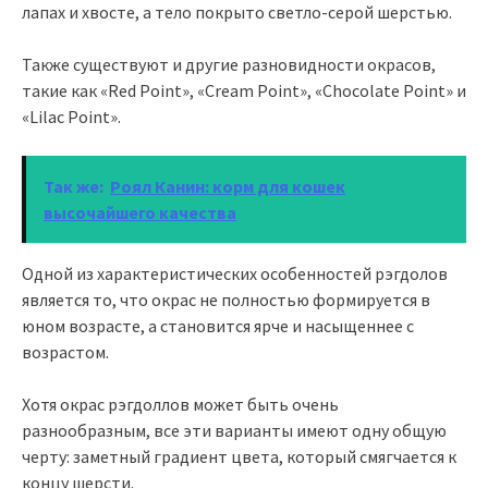
лапах и хвосте, а тело покрыто светло-серой шерстью.
Также существуют и другие разновидности окрасов,
такие как «Red Point», «Cream Point», «Chocolate Point» и
«Lilac Point».
Так же:
Роял Канин: корм для кошек
высочайшего качества
Одной из характеристических особенностей рэгдолов
является то, что окрас не полностью формируется в
юном возрасте, а становится ярче и насыщеннее с
возрастом.
Хотя окрас рэгдоллов может быть очень
разнообразным, все эти варианты имеют одну общую
черту: заметный градиент цвета, который смягчается к
концу шерсти.