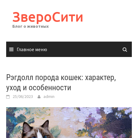
Перейти
к
ЗвероСити
содержимому
Блог о животных
Главное меню
Рэгдолл порода кошек: характер,
уход и особенности
25/06/2023
admin