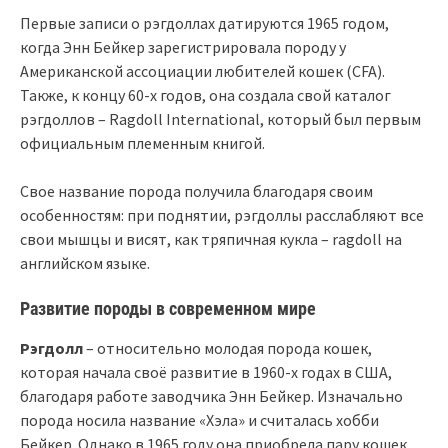
Первые записи о рэгдоллах датируются 1965 годом,
когда Энн Бейкер зарегистрировала породу у
Американской ассоциации любителей кошек (CFA).
Также, к концу 60-х годов, она создала свой каталог
рэгдоллов – Ragdoll International, который был первым
официальным племенным книгой.
Свое название порода получила благодаря своим
особенностям: при поднятии, рэгдоллы расслабляют все
свои мышцы и висят, как тряпичная кукла – ragdoll на
английском языке.
Развитие породы в современном мире
Рэгдолл
– относительно молодая порода кошек,
которая начала своё развитие в 1960-х годах в США,
благодаря работе заводчика Энн Бейкер. Изначально
порода носила название «Хэла» и считалась хобби
Бейкер. Однако в 1965 году она приобрела пару кошек