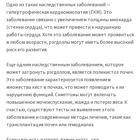
Одно из таких наследственных заболеваний —
гипертрофическая кардиомиопатия (ГКМ). Это
заболевание связано с увеличением толщины миокарда
(стенки сердца), что может привести к нарушению
работы сердца. Хотя это заболевание может проявиться
в любом возрасте, рэгдоллы могут иметь более высокий
риск его развития.
Еще одним наследственным заболеванием, которое
может затронуть рэгдоллов, является поликистоз почек.
Это заболевание характеризуется появлением
множества кист в почках, что может приводить к их
нарушению функций. Симптомы могут включать
повышенное мочеиспускание, жажда и потерю веса. К
счастью, существуют тесты на выявление этого
заболевания и современные методы лечения, такие как
трансплантация почек или гемодиализ.
Если у вас есть рэгдолл, важно знать, что