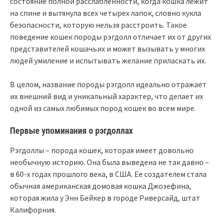
состояние полной расслабленности, когда кошка лежит
на спине и вытянула всех четырех лапок, словно кукла
безопасности, которую нельзя расстроить. Такое
поведение кошек породы рэгдолл отличает их от других
представителей кошачьих и может вызывать у многих
людей умиление и испытывать желание приласкать их.
В целом, название породы рэгдолл идеально отражает
их внешний вид и уникальный характер, что делает их
одной из самых любимых пород кошек во всем мире.
Первые упоминания о рэгдоллах
Рэгдоллы – порода кошек, которая имеет довольно
необычную историю. Она была выведена не так давно –
в 60-х годах прошлого века, в США. Ее создателем стала
обычная американская домовая кошка Джозефина,
которая жила у Энн Бейкер в городе Риверсайд, штат
Калифорния.