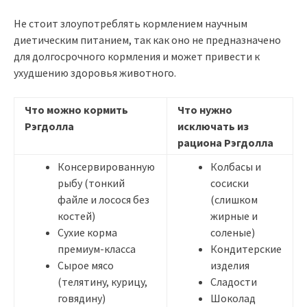
Не стоит злоупотреблять кормлением научным
диетическим питанием, так как оно не предназначено
для долгосрочного кормления и может привести к
ухудшению здоровья животного.
Что можно кормить
Что нужно
Рэгдолла
исключать из
рациона Рэгдолла
Консервированную
Колбасы и
рыбу (тонкий
сосиски
файле и лосося без
(слишком
костей)
жирные и
Сухие корма
соленые)
премиум-класса
Кондитерские
Сырое мясо
изделия
(телятину, курицу,
Сладости
говядину)
Шоколад