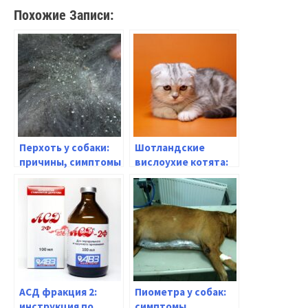
Похожие Записи:
Перхоть у собаки:
Шотландские
причины, симптомы
вислоухие котята:
и способы лечения
особенности
породы,
содержание и уход |
Советы и
рекомендации
АСД фракция 2:
Пиометра у собак:
инструкция по
симптомы,