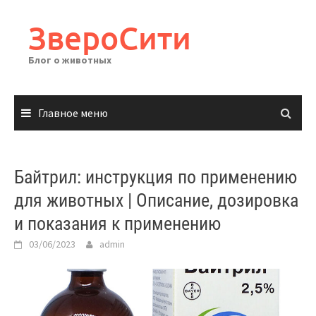
Перейти
к
ЗвероСити
содержимому
Блог о животных
Главное меню
Байтрил: инструкция по применению
для животных | Описание, дозировка
и показания к применению
03/06/2023
admin