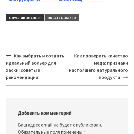
применению для
диагностика,
человека — схема,
лечение —
дозировка,
полезная
ОПУБЛИКОВАНО В
UNCATEGORIZED
показания и
информация
противопоказания
Навигация
Как выбрать и создать
Как проверить качество
идеальный вольер для
меда: признаки
хаски: советы и
настоящего натурального
рекомендации
продукта
Добавить комментарий
Ваш адрес email не будет опубликован.
Обязательные поля помечены
*