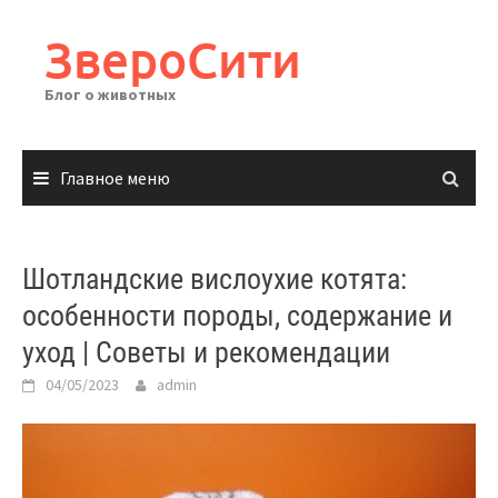
Перейти
к
ЗвероСити
содержимому
Блог о животных
Главное меню
Шотландские вислоухие котята:
особенности породы, содержание и
уход | Советы и рекомендации
04/05/2023
admin