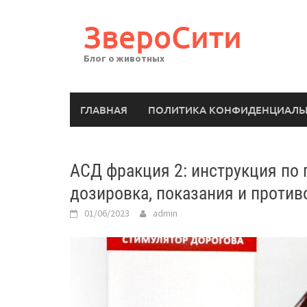
Перейти
к
ЗвероСити
содержимому
Блог о животных
ГЛАВНАЯ
ПОЛИТИКА КОНФИДЕНЦИАЛЬ
АСД фракция 2: инструкция по 
дозировка, показания и проти
01/06/2023
admin