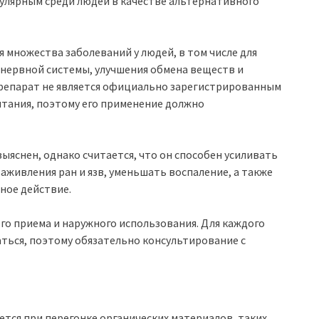
пулярным среди людей в качестве альтернативного
я множества заболеваний у людей, в том числе для
нервной системы, улучшения обмена веществ и
 препарат не является официально зарегистрированным
ытания, поэтому его применение должно
ыяснен, однако считается, что он способен усиливать
аживления ран и язв, уменьшать воспаление, а также
ное действие.
го приема и наружного использования. Для каждого
аться, поэтому обязательно консультирование с
ется при перегонке органических материалов, таких