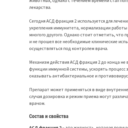
животных, однако с течением времени стал по
лекарства.
Сегодня АСД фракция 2 используется для лечени
укрепления иммунитета, нормализации работы 
многого другого. Однако стоит отметить, что
и не прошел все необходимые клинические исп
осуществляться под контролем врача.
Механизм действия АСД фракция 2 до конца не в
функции иммунной системы, ускорять процесс з
оказывать антибактериальное и противовирус
Препарат может применяться в виде внутренне
случая дозировка и режим приема могут различ
врачом.
Состав и свойства
АСД фракция 2
– это жидкость, которая получа