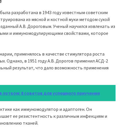
е
была разработана в 1943 году известным советским
труирована из мясной и костной муки методом сухой
озданный А.В. Дороговым. Ученый научился извлекать из
ными и иммуномодулирующими свойствами, которое
нарии, применялось в качестве стимулятора роста
. Однако, в 1951 году А.В. Дорогов применил АСД-2
льный результат, что дало возможность применения
 лотком: 8 советов для успешного приучения
ктике как иммуномодулятор и адаптоген. Он
ышает ее резистентность к различным инфекциям и
ановлению тканей.