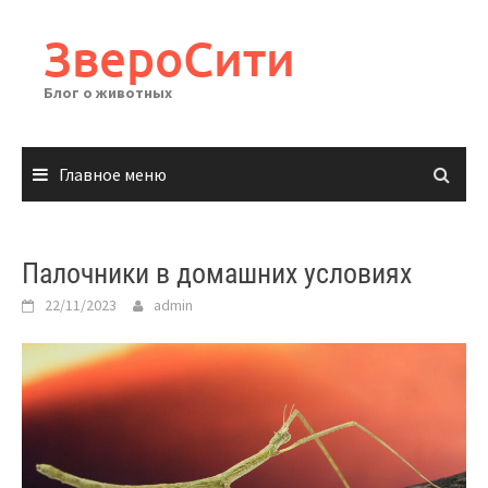
Перейти
к
ЗвероСити
содержимому
Блог о животных
Главное меню
Палочники в домашних условиях
22/11/2023
admin