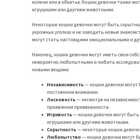
колени или в объятья. Кошки девочки также мо
игрушками или другими животными.
Некоторые кошки девочки могут быть скрытным
укромных уголках и не заводить новые знакомст
могут стать настоящими эмоциональными и д
Наконец, кошки девочки могут иметь свои соб
невероятно любопытными и любить исследоват
новыми вещами.
Независимость
— кошки девочки могут 
постоянном внимании.
Ласковость
— несмотря на независимос
проявления привязанности.
Игривость
— кошки девочки могут быть 
игрушками или другими животными.
Скрытность
— некоторые кошки девочки
Любопытство
— кошки девочки могут 