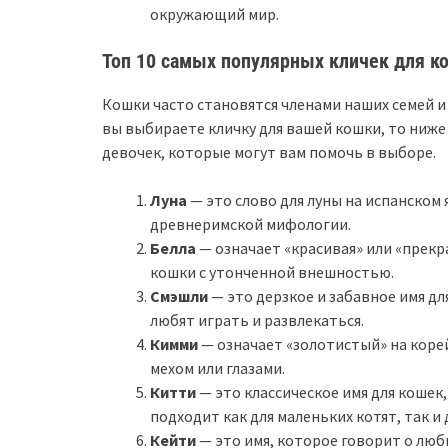
окружающий мир.
Топ 10 самых популярных кличек для к
Кошки часто становятся членами наших семей и
вы выбираете кличку для вашей кошки, то ниже 
девочек, которые могут вам помочь в выборе.
Луна
— это слово для луны на испанском 
древнеримской мифологии.
Белла
— означает «красивая» или «прекра
кошки с утонченной внешностью.
Смэшли
— это дерзкое и забавное имя дл
любят играть и развлекаться.
Кимми
— означает «золотистый» на корей
мехом или глазами.
Китти
— это классическое имя для кошек
подходит как для маленьких котят, так и 
Кейти
— это имя, которое говорит о люб