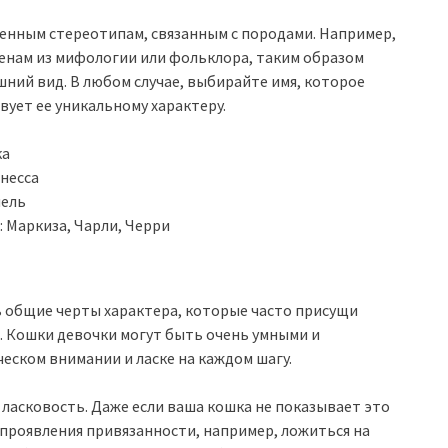
енным стереотипам, связанным с породами. Например,
енам из мифологии или фольклора, таким образом
ний вид. В любом случае, выбирайте имя, которое
вует ее уникальному характеру.
ка
онесса
мель
 Маркиза, Чарли, Черри
ь общие черты характера, которые часто присущи
. Кошки девочки могут быть очень умными и
еском внимании и ласке на каждом шагу.
 ласковость. Даже если ваша кошка не показывает это
проявления привязанности, например, ложиться на