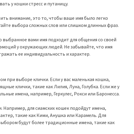
ать у кошки стресс и путаницу.
ить внимание, это то, чтобы ваше имя было легко
айте выбора сложных слов или слишком длинных фраз.
то выбранное вами имя подходит для общения со своей
моций у окружающих людей. Не забывайте, что имя
отражать ее индивидуальность и характер.
 при выборе клички. Если у вас маленькая кошка,
щные клички, такие как Лилия, Луна, Голубка. Если же у
льные имена, например, Геркулес, Рокси или Баронесса.
. Например, для сиамских кошек подойдут имена,
ктер, такие как Кими, Анушка или Карамель. Для
ыбором будут более традиционные имена, такие как