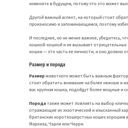
измените в будущем, потому что это может вызв
Другой важный аспект, на который стоит обрат
произносимо и запоминающимся, поэтому избег
И последнее, но не менее важное, убедитесь, ч
кошкой-кошкой и не вызывает отрицательных э
кошки — это часть ее личности, и оно должно 
Размер и порода
Размер
животного может быть важным фактором
стоит обратить внимание на более нежные и изя
вас крупная кошка, подойдут более мощные и си
Порода
также может повлиять на выбор клички
отражающие их экзотический и изысканный хара
британских короткошерстных кошек хорошим в
Маркиза, Чарли или Черри.