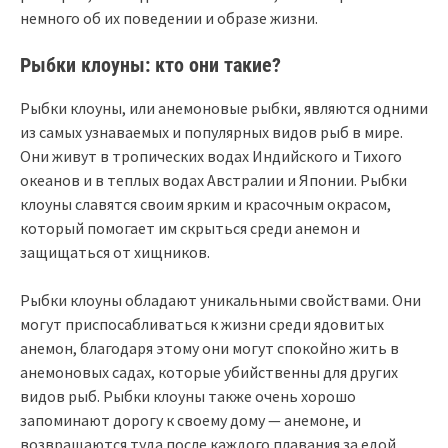
немного об их поведении и образе жизни.
Рыбки клоуны: кто они такие?
Рыбки клоуны, или анемоновые рыбки, являются одними
из самых узнаваемых и популярных видов рыб в мире.
Они живут в тропических водах Индийского и Тихого
океанов и в теплых водах Австралии и Японии. Рыбки
клоуны славятся своим ярким и красочным окрасом,
который помогает им скрыться среди анемон и
защищаться от хищников.
Рыбки клоуны обладают уникальными свойствами. Они
могут приспосабливаться к жизни среди ядовитых
анемон, благодаря этому они могут спокойно жить в
анемоновых садах, которые убийственны для других
видов рыб. Рыбки клоуны также очень хорошо
запоминают дорогу к своему дому — анемоне, и
возвращаются туда после каждого плавания за едой.