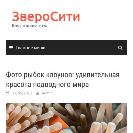
Перейти
к
ЗвероСити
содержимому
Блог о животных
Главное меню
Фото рыбок клоунов: удивительная
красота подводного мира
27/05/2023
admin