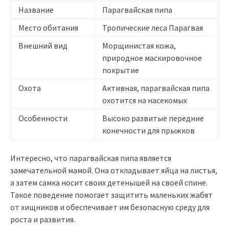
Название
Парагвайская пипа
Место обитания
Тропические леса Парагвая
Внешний вид
Морщинистая кожа,
природное маскировочное
покрытие
Охота
Активная, парагвайская пипа
охотится на насекомых
Особенности
Высоко развитые передние
конечности для прыжков
Интересно, что парагвайская пипа является
замечательной мамой. Она откладывает яйца на листья,
а затем самка носит своих детенышей на своей спине.
Такое поведение помогает защитить маленьких жабят
от хищников и обеспечивает им безопасную среду для
роста и развития.