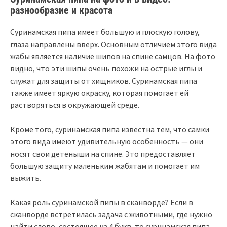
разнообразие и красота
Суринамская пипа имеет большую и плоскую голову,
глаза направлены вверх. Основным отличием этого вида
жабы является наличие шипов на спине самцов. На фото
видно, что эти шипы очень похожи на острые иглы и
служат для защиты от хищников. Суринамская пипа
также имеет яркую окраску, которая помогает ей
растворяться в окружающей среде.
Кроме того, суринамская пипа известна тем, что самки
этого вида имеют удивительную особенность — они
носят свои детеныши на спине. Это предоставляет
большую защиту маленьким жабятам и помогает им
выжить.
Какая роль суринамской пипы в сканворде? Если в
сканворде встретилась задача с животными, где нужно
найти слово, состоящее из 4 букв, то суринамская пипа