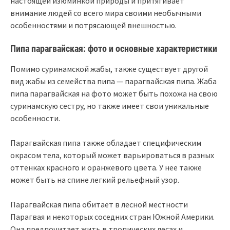
настоящей изюминкой природы и притягивает
внимание людей со всего мира своими необычными
особенностями и потрясающей внешностью.
Пипа парагвайская: фото и основные характеристики
Помимо суринамской жабы, также существует другой
вид жабы из семейства пипа — парагвайская пипа. Жаба
пипа парагвайская на фото может быть похожа на свою
суринамскую сестру, но также имеет свои уникальные
особенности.
Парагвайская пипа также обладает специфическим
окрасом тела, который может варьироваться в разных
оттенках красного и оранжевого цвета. У нее также
может быть на спине легкий рельефный узор.
Парагвайская пипа обитает в лесной местности
Парагвая и некоторых соседних стран Южной Америки.
Она предпочитает жить в тропических лесах и