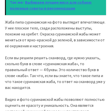
Так же:
Выбираем лучшее мясо для собаки:
полезные советы и рекомендации
Жаба пипа суринамская на фото выглядит впечатляюще.
У нее плоское тело, сзади расположены выступы,
похожие на хребет. Окраска суринамской жабы может
меняться от ярко-красной до зеленой, в зависимости от
её окружения и настроения.
Если вы решили решить сканворд, где нужно указать,
сколько букв в слове «суринамская жаба», то
правильный ответ — 4 буквы. Это количество букв в
слове «жаба». Так что, если вы знаете, что такое пипа и
что такое суринамская жаба, то ответ на сканворд уже у
вас находится.
Видео и фото суринамской жабы позволяют полностью
оценить ее красоту и уникальность. Она является