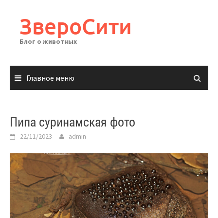
Перейти
к
ЗвероСити
содержимому
Блог о животных
Главное меню
Пипа суринамская фото
22/11/2023
admin