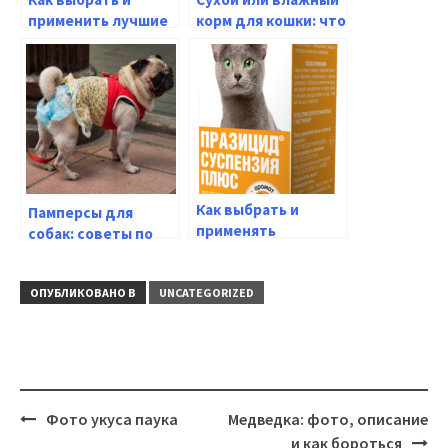
применить лучшие
корм для кошки: что
капли от блох для
выбрать? Советы
собак: полное
ветеринаров
руководство
Как выбрать и
Памперсы для
применять
собак: советы по
глистогонное для
выбору и
кошек: полезные
использованию
советы
ОПУБЛИКОВАНО В
UNCATEGORIZED
Навигация
Фото укуса паука
Медведка: фото, описание
и как бороться