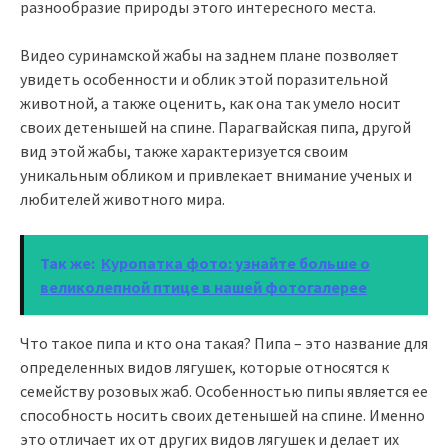
разнообразие природы этого интересного места.
Видео суринамской жабы на заднем плане позволяет
увидеть особенности и облик этой поразительной
животной, а также оценить, как она так умело носит
своих детенышей на спине. Парагвайская пипа, другой
вид этой жабы, также характеризуется своим
уникальным обликом и привлекает внимание ученых и
любителей животного мира.
Так же:
Куропатка фото: узнайте больше о
великолепной птице в нашей фотогалерее
Что такое пипа и кто она такая? Пипа – это название для
определенных видов лягушек, которые относятся к
семейству розовых жаб. Особенностью пипы является ее
способность носить своих детенышей на спине. Именно
это отличает их от других видов лягушек и делает их