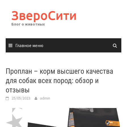
Перейти
к
ЗвероСити
содержимому
Блог о животных
Главное меню
Проплан – корм высшего качества
для собак всех пород: обзор и
отзывы
25/05/2023
admin