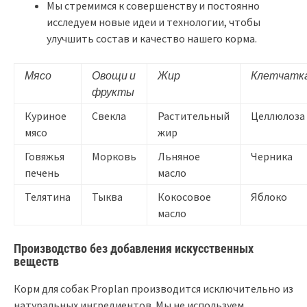
Мы стремимся к совершенству и постоянно
исследуем новые идеи и технологии, чтобы
улучшить состав и качество нашего корма.
Мясо
Овощи и
Жир
Клетчатк
фрукты
Куриное
Свекла
Растительный
Целлюлоза
мясо
жир
Говяжья
Морковь
Льняное
Черника
печень
масло
Телятина
Тыква
Кокосовое
Яблоко
масло
Производство без добавления искусственных
веществ
Корм для собак Proplan производится исключительно из
натуральных ингредиентов. Мы не используем