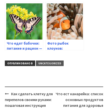
для кошки:
чумки у вашего
подробное
кота: полезные
руководство для
советы
внимательных
хозяев
Что едят бабочки:
Фото рыбок
питание и рацион —
клоунов:
интересные факты
удивительная
красота
подводного мира
ОПУБЛИКОВАНО В
UNCATEGORIZED
Навигация
Как сделать клетку для
Что ест канарейка: список
перепелов своими руками:
основных продуктов
пошаговая инструкция
питания для здоровья