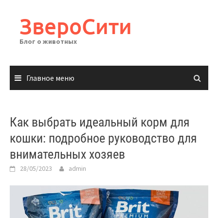
Перейти
к
ЗвероСити
содержимому
Блог о животных
Главное меню
Как выбрать идеальный корм для
кошки: подробное руководство для
внимательных хозяев
28/05/2023
admin