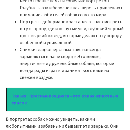
место в банке памяти собачьих портретов.
Голубые глаза и белоснежная шерсть привлекают
внимание любителей собак со всего мира.
Портреты доберманов заставляют нас смотреть
в ту сторону, где изогнутые уши, глубокий черный
цвет и яркий взгляд, которые делают эту породу
особенной и уникальной.
Снимки гладкошерстных такс навсегда
зарываются в наше сердце. Это милые,
энергичные и дружелюбные собаки, которые
всегда рады играть и заниматься с вами на
свежем воздухе.
Так же:
Пресмыкающиеся - это какие животные
список
В портретах собак можно увидеть, какими
любопытными и забавными бывают эти зверьки. Они