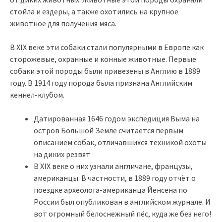
стойла и ездеры, а также охотились на крупное
животное для получения мяса.
В XIX веке эти собаки стали популярными в Европе как
сторожевые, охранные и конные животные. Первые
собаки этой породы были привезены в Англию в 1889
году. В 1914 году порода была признана Английским
кеннел-клубом.
Датированная 1646 годом экспедиция Выма на
остров Большой Земле считается первым
описанием собак, отличавшихся техникой охоты
на диких резвят
В XIX веке о них узнали англичане, французы,
американцы. В частности, в 1889 году отчёт о
поездке археолога-американца Йенсена по
России был опубликован в английском журнале. И
вот огромный белоснежный пёс, куда же без него!