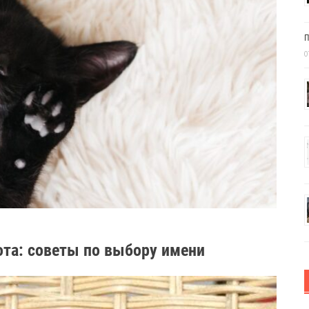
П
0
ота: советы по выбору имени