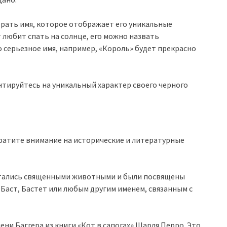
брать имя, которое отображает его уникальные
т любит спать на солнце, его можно назвать
то серьезное имя, например, «Король» будет прекрасно
нтируйтесь на уникальный характер своего черного
братите внимание на исторические и литературные
итались священными животными и были посвящены
 Баст, Бастет или любым другим именем, связанным с
ени Баггера из книги «Кот в сапогах» Шарля Перро. Это