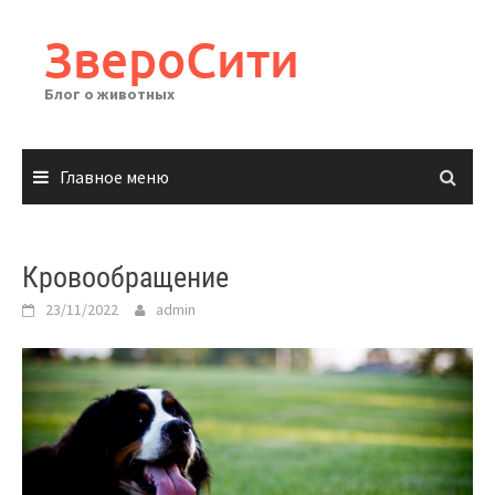
Перейти
к
ЗвероСити
содержимому
Блог о животных
Главное меню
Кровообращение
23/11/2022
admin