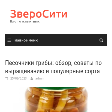
Перейти
к
ЗвероСити
содержимому
Блог о животных
Главное меню
Песочники грибы: обзор, советы по
выращиванию и популярные сорта
25/09/2023
admin