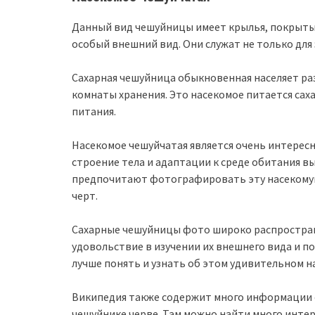
Данный вид чешуйницы имеет крылья, покрыты
особый внешний вид. Они служат не только для 
Сахарная чешуйница обыкновенная населяет раз
комнаты хранения. Это насекомое питается сах
питания.
Насекомое чешуйчатая является очень интересн
строение тела и адаптации к среде обитания 
предпочитают фотографировать эту насекомую
черт.
Сахарные чешуйницы фото широко распростране
удовольствие в изучении их внешнего вида и 
лучше понять и узнать об этом удивительном н
Википедия также содержит много информации о
чешуйнике черве. Там можно найти много инте