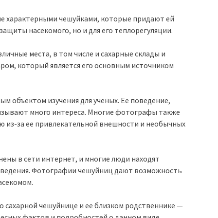
е характерными чешуйками, которые придают ей
защиты насекомого, но и для его теплорегуляции.
личные места, в том числе и сахарные склады и
аром, который является его основным источником
ым объектом изучения для ученых. Ее поведение,
вызывают много интереса. Многие фотографы также
 из-за ее привлекательной внешности и необычных
ны в сети интернет, и многие люди находят
поведения. Фотографии чешуйниц дают возможность
асекомом.
 сахарной чешуйнице и ее близком родственнике —
ресных фактов и подробностей о данном виде