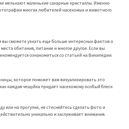
духе мелькают маленькие сахарные кристаллы. Именно
фотографии многих любителей насекомых и животного
и вы сможете узнать еще больше интересных фактов о
 места обитания, питание и многое другое. Если вы
рекомендуется ознакомиться со статьей на Википедии.
йницы, которое поможет вам визуализировать это
как каждая чешуйка придаёт насекомому особый блеск
ду или на прогулке, не стесняйтесь сделать фото и
 действительно уникально и заслуживает внимания.