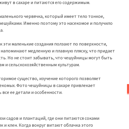
ивут в сахаре и питаются его содержимым.
маленького червячка, который имеет тело тонкое,
чешуйками. Именно поэтому это насекомое и получило
а.
к эти маленькие создания ползают по поверхности,
я напоминают медленную и плавную пляску, что придает
ть. Но не стоит забывать, что чешуйницы могут быть
ам и сельскохозяйственным культурам.
торимое существо, изучение которого позволяет
секомых. Фото чешуйницы в сахаре привлекает
 все ее детали и особенности.
и садов и плантаций, где они питаются соками
к и клен. Когда вокруг витают облачка этого