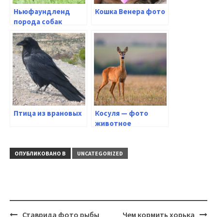
Ньюфаундленд
Кошка Венера фото
порода собак
Птица из врановых
Косуля — фото
животное
ОПУБЛИКОВАНО В
UNCATEGORIZED
Навигация
Ставрида фото рыбы
Чем кормить хорька