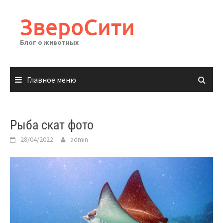
Перейти
к
ЗвероСити
содержимому
Блог о животных
Главное меню
Рыба скат фото
28/04/2022
admin