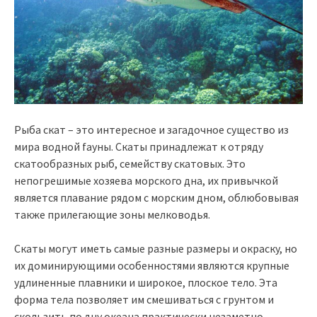
Рыба скат – это интересное и загадочное существо из
мира водной faуны. Скаты принадлежат к отряду
скатообразных рыб, семейству скатовых. Это
непогрешимые хозяева морского дна, их привычкой
является плавание рядом с морским дном, облюбовывая
также прилегающие зоны мелководья.
Скаты могут иметь самые разные размеры и окраску, но
их доминирующими особенностями являются крупные
удлиненные плавники и широкое, плоское тело. Эта
форма тела позволяет им смешиваться с грунтом и
скользить по дну океана практически незаметно.