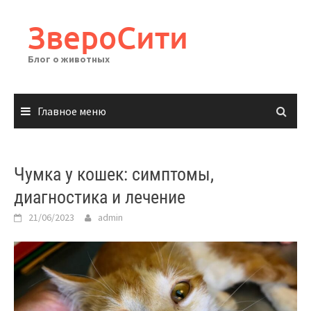
Перейти
к
ЗвероСити
содержимому
Блог о животных
Главное меню
Чумка у кошек: симптомы,
диагностика и лечение
21/06/2023
admin