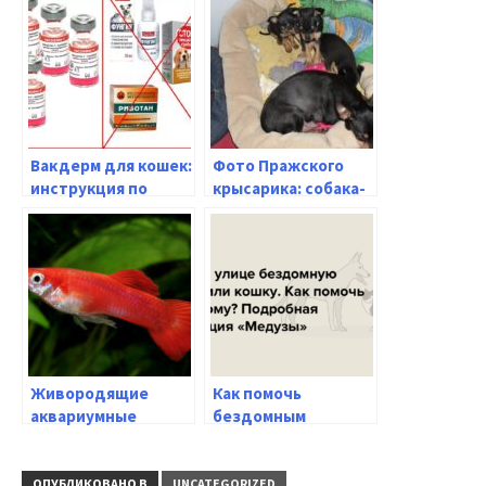
Вакдерм для кошек:
Фото Пражского
инструкция по
крысарика: собака-
применению,
лапочка для жизни
дозировка,
побочные эффекты
| Информация по
применению
ветеринарного
препарата Вакдерм
Живородящие
Как помочь
аквариумные
бездомным
рыбки: советы по
животным: советы
содержанию, виды
и рекомендации от
и разведению
экспертов
ОПУБЛИКОВАНО В
UNCATEGORIZED