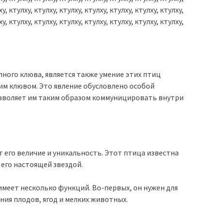
ху, ктулху, ктулху, ктулху, ктулху, ктулху, ктулху, ктулху,
ху, ктулху, ктулху, ктулху, ктулху, ктулху, ктулху, ктулху,
пного клюва, является также умение этих птиц
им клювом. Это явление обусловлено особой
озволяет им таким образом коммуницировать внутри
 его величие и уникальность. Этот птица известна
 его настоящей звездой.
меет несколько функций. Во-первых, он нужен для
ния плодов, ягод и мелких животных.