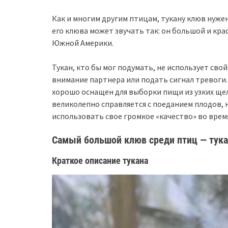
Как и многим другим птицам, тукану клюв нуже
его клюва может звучать так: он большой и кра
Южной Америки.
Тукан, кто бы мог подумать, не использует св
внимание партнера или подать сигнал тревоги.
хорошо оснащен для выборки пищи из узких щел
великолепно справляется с поеданием плодов, н
использовать свое громкое «качество» во врем
Самый большой клюв среди птиц — тук
Краткое описание тукана