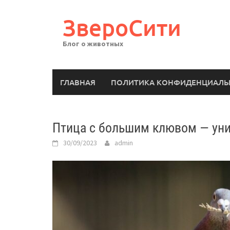
Перейти
к
ЗвероСити
содержимому
Блог о животных
ГЛАВНАЯ
ПОЛИТИКА КОНФИДЕНЦИАЛЬ
Птица с большим клювом — ун
30/09/2023
admin