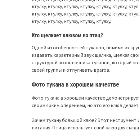
ктулху, ктулху, ктулху, ктулху, ктулху, ктулху, ктул
ктулху, ктулху, ктулху, ктулху, ктулху, ктулху, ктул
ктулху, ктулху, ктулху, ктулху, ктулху.
Кто щелкает клювом из птиц?
Одной из особенностей туканов, помимо их кру
издавать характерный звук щелчка, щелкая сво
структурой позвоночника туканов, который п
своей группы и отпугивать врагов.
Фото тукана в хорошем качестве
Фото тукана в хорошем качестве демонстрирует
своим ярким оперением, но это его клюв делает
Зачем тукану большой клюв? Этот инструмент и
питания. Птица использует свой клюв для съеда