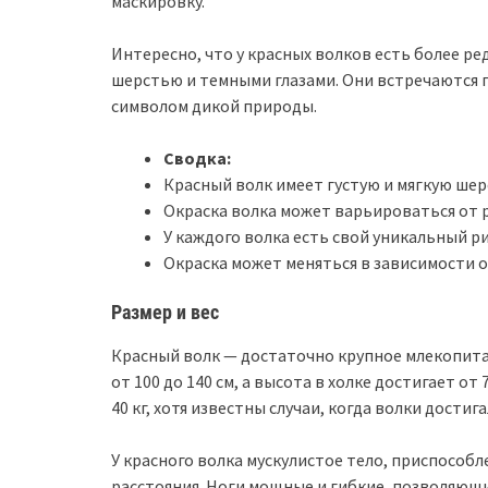
маскировку.
Интересно, что у красных волков есть более ре
шерстью и темными глазами. Они встречаются 
символом дикой природы.
Сводка:
Красный волк имеет густую и мягкую шер
Окраска волка может варьироваться от 
У каждого волка есть свой уникальный ри
Окраска может меняться в зависимости о
Размер и вес
Красный волк — достаточно крупное млекопит
от 100 до 140 см, а высота в холке достигает от 7
40 кг, хотя известны случаи, когда волки достигал
У красного волка мускулистое тело, приспосо
расстояния. Ноги мощные и гибкие, позволяющие