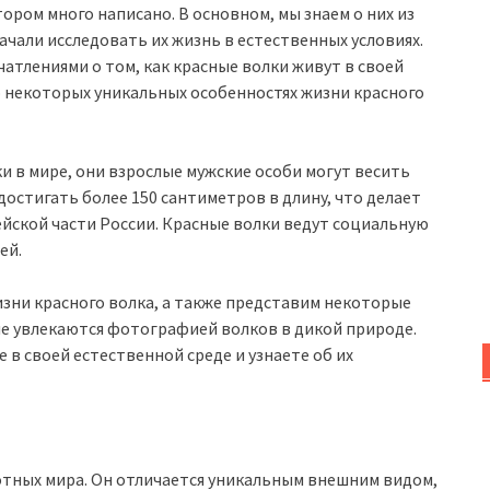
ором много написано. В основном, мы знаем о них из
ачали исследовать их жизнь в естественных условиях.
тлениями о том, как красные волки живут в своей
 о некоторых уникальных особенностях жизни красного
и в мире, они взрослые мужские особи могут весить
достигать более 150 сантиметров в длину, что делает
йской части России. Красные волки ведут социальную
ей.
изни красного волка, а также представим некоторые
е увлекаются фотографией волков в дикой природе.
 в своей естественной среде и узнаете об их
отных мира. Он отличается уникальным внешним видом,