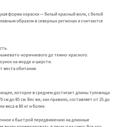
дкая форма окраски — белый красный волк, с белой
главным образом в северных регионах и считаются
сть.
рыжевато-коричневого до темно-красного.
сунок на морде и шерсти.
т места обитания.
ающее, которое в среднем достигает длины туловища
0 см до 85 см. Вес же, как правило, составляет от 25 до
и веса в 80 кг и более.
бленное к быстрой передвижению на длинные
 волку маневрировать в лесах и на снегу. Все это