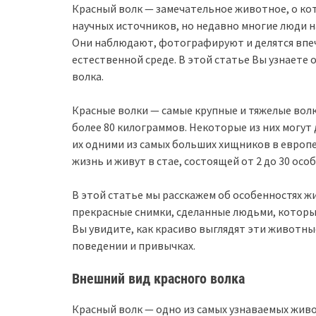
Красный волк — замечательное животное, о кот
научных источников, но недавно многие люди н
Они наблюдают, фотографируют и делятся впеча
естественной среде. В этой статье Вы узнаете
волка.
Красные волки — самые крупные и тяжелые волк
более 80 килограммов. Некоторые из них могут 
их одними из самых больших хищников в европе
жизнь и живут в стае, состоящей от 2 до 30 особ
В этой статье мы расскажем об особенностях ж
прекрасные снимки, сделанные людьми, которы
Вы увидите, как красиво выглядят эти животные
поведении и привычках.
Внешний вид красного волка
Красный волк — одно из самых узнаваемых жив