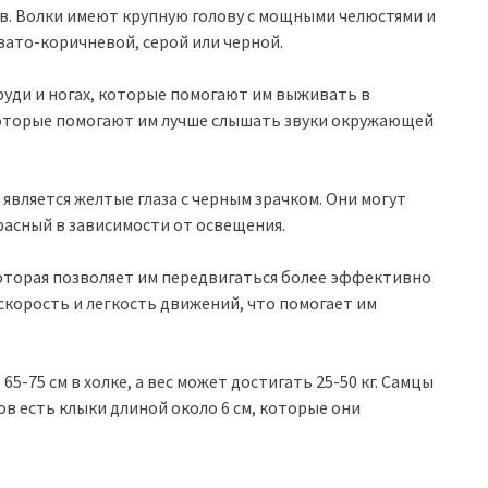
в. Волки имеют крупную голову с мощными челюстями и
вато-коричневой, серой или черной.
груди и ногах, которые помогают им выживать в
которые помогают им лучше слышать звуки окружающей
является желтые глаза с черным зрачком. Они могут
расный в зависимости от освещения.
оторая позволяет им передвигаться более эффективно
корость и легкость движений, что помогает им
5-75 см в холке, а вес может достигать 25-50 кг. Самцы
ков есть клыки длиной около 6 см, которые они