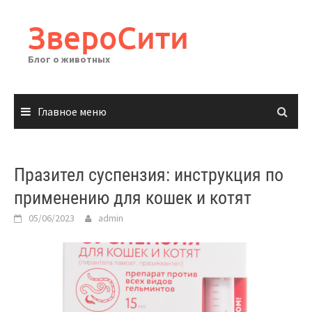
Перейти
к
ЗвероСити
содержимому
Блог о животных
Главное меню
Празител суспензия: инструкция по
применению для кошек и котят
05/06/2023
admin