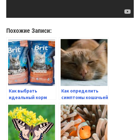
Похожие Записи:
Как выбрать
Как определить
идеальный корм
симптомы кошачьей
для кошки:
чумки у вашего
подробное
кота: полезные
руководство для
советы
внимательных
хозяев