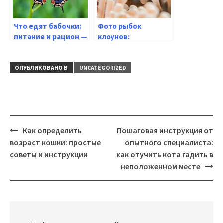
Что едят бабочки:
Фото рыбок
питание и рацион —
клоунов:
интересные факты
удивительная
красота
подводного мира
ОПУБЛИКОВАНО В
UNCATEGORIZED
Навигация
Как определить
Пошаговая инструкция от
возраст кошки: простые
опытного специалиста:
советы и инструкции
как отучить кота гадить в
неположенном месте