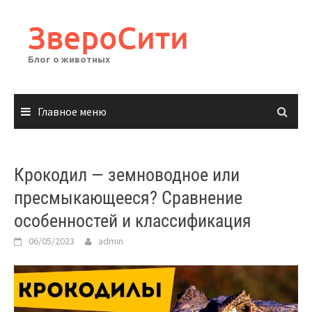
Перейти
к
ЗвероСити
содержимому
Блог о животных
Главное меню
Крокодил — земноводное или
пресмыкающееся? Сравнение
особенностей и классификация
06/05/2023
admin