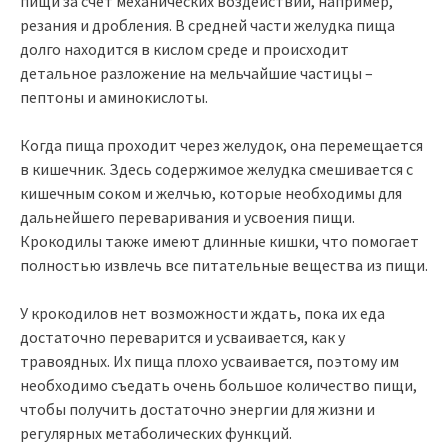
пищи за счет механических воздействий, например,
резания и дробления. В средней части желудка пища
долго находится в кислом среде и происходит
детальное разложение на мельчайшие частицы –
пептоны и аминокислоты.
Когда пища проходит через желудок, она перемещается
в кишечник. Здесь содержимое желудка смешивается с
кишечным соком и желчью, которые необходимы для
дальнейшего переваривания и усвоения пищи.
Крокодилы также имеют длинные кишки, что помогает
полностью извлечь все питательные вещества из пищи.
У крокодилов нет возможности ждать, пока их еда
достаточно переварится и усваивается, как у
травоядных. Их пища плохо усваивается, поэтому им
необходимо съедать очень большое количество пищи,
чтобы получить достаточно энергии для жизни и
регулярных метаболических функций.