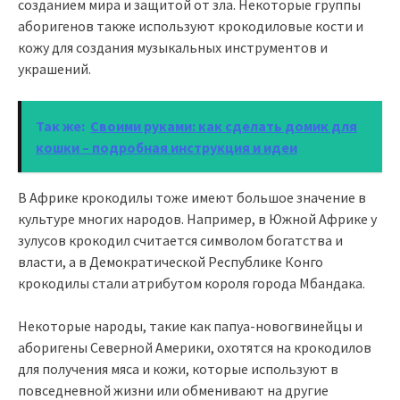
созданием мира и защитой от зла. Некоторые группы
аборигенов также используют крокодиловые кости и
кожу для создания музыкальных инструментов и
украшений.
Так же:
Своими руками: как сделать домик для
кошки – подробная инструкция и идеи
В Африке крокодилы тоже имеют большое значение в
культуре многих народов. Например, в Южной Африке у
зулусов крокодил считается символом богатства и
власти, а в Демократической Республике Конго
крокодилы стали атрибутом короля города Мбандака.
Некоторые народы, такие как папуа-новогвинейцы и
аборигены Северной Америки, охотятся на крокодилов
для получения мяса и кожи, которые используют в
повседневной жизни или обменивают на другие