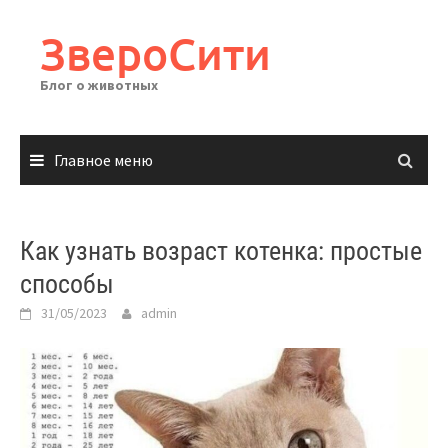
Перейти
к
ЗвероСити
содержимому
Блог о животных
Главное меню
Как узнать возраст котенка: простые
способы
31/05/2023
admin