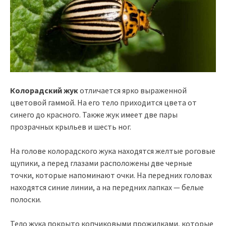
Колорадский жук
отличается ярко выраженной
цветовой гаммой. На его тело приходится цвета от
синего до красного. Также жук имеет две пары
прозрачных крыльев и шесть ног.
На голове колорадского жука находятся желтые роговые
щупики, а перед глазами расположены две черные
точки, которые напоминают очки. На передних головах
находятся синие линии, а на передних лапках — белые
полоски.
Тело жука покрыто копчиковыми прожилками, которые