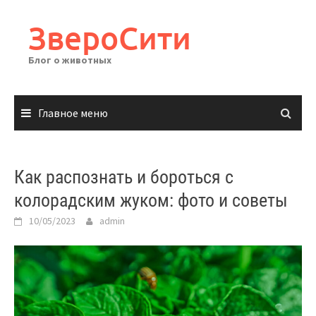
Перейти
к
ЗвероСити
содержимому
Блог о животных
Главное меню
Как распознать и бороться с
колорадским жуком: фото и советы
10/05/2023
admin