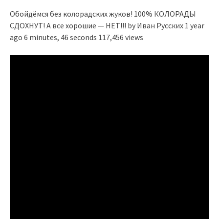
Обойдёмся без колорадских жуков! 100% КОЛОРАДЫ
СДОХНУТ! А все хорошие — НЕТ!!! by Иван Русских 1 year
ago 6 minutes, 46 seconds 117,456 views