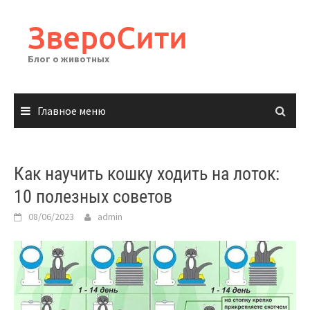
Перейти
к
ЗвероСити
содержимому
Блог о животных
Главное меню
Как научить кошку ходить на лоток:
10 полезных советов
08/06/2023
admin