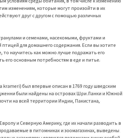
м условиям среды обитания, в том числе к изменению
гим изменениям, которые могут произойти в их
действуют друг с другом с помощью различных
гранулами и семенами, насекомыми, фруктами и
й птицей для домашнего содержания. Если вы хотите
, то научитесь как можно лучше подражать его
ь его основным потребностям в еде и питье.
a krameri) был впервые описан в 1769 году шведским
дженни были найдены на островах Шри Ланки и Южной
почти на всей территории Индии, Пакистана,
 Европу и Северную Америку, где их начали разводить в
 продаваемые в питомниках и зоомагазинах, выведены
оторые экземпляры являются потомками диких особей.