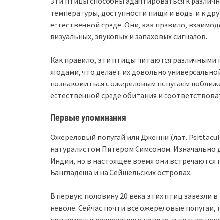
Эти птицы способны адаптироваться к различны
температуры, доступности пищи и воды и к дру
естественной среде. Они, как правило, взаимо
визуальных, звуковых и запаховых сигналов.
Как правило, эти птицы питаются различными 
ягодами, что делает их довольно универсально
познакомиться с ожереловым попугаем поближе
естественной среде обитания и соответствоват
Первые упоминания
Ожереловый попугай или Дженни (лат. Psittacul
натуралистом Питером Симсоном. Изначально 
Индии, но в настоящее время они встречаются 
Бангладеша и на Сейшельских островах.
В первую половину 20 века этих птиц завезли в
неволе. Сейчас почти все ожереловые попугаи,
при помощи разведения в неволе, и только нек