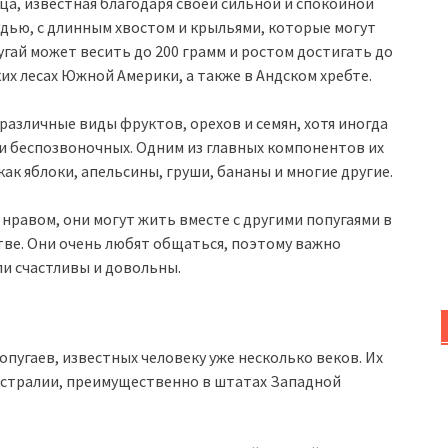
ца, известная благодаря своей сильной и спокойной
удью, с длинным хвостом и крыльями, которые могут
гай может весить до 200 грамм и ростом достигать до
их лесах Южной Америки, а также в Андском хребте.
различные виды фруктов, орехов и семян, хотя иногда
и беспозвоночных. Одним из главных компонентов их
ак яблоки, апельсины, груши, бананы и многие другие.
равом, они могут жить вместе с другими попугаями в
тве. Они очень любят общаться, поэтому важно
ли счастливы и довольны.
опугаев, известных человеку уже несколько веков. Их
встралии, преимущественно в штатах Западной