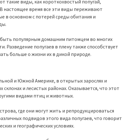
ют такие виды, как короткохвостый попугай,
 В настоящее время все эти виды переживают
е в основном с потерей среды обитания и
ды.
т быть популярным домашним питомцем во многих
ти. Разведение попугаев в плену также способствует
ать больше о жизни их в дикой природе.
ьной и Южной Америке, в открытых зарослях и
х склонах и лесистых районах. Оказывается, что этот
другими видами птиц и животных.
строва, где они могут жить и репродукцироваться
азличных подвидов этого вида попугаев, что говорит
еских и географических условиях.