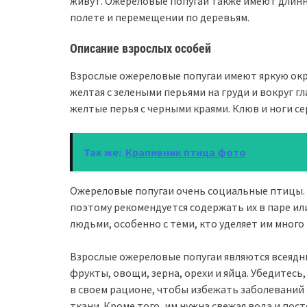
живут. Ожереловые попугаи также имеют длинн
полете и перемещении по деревьям.
Описание взрослых особей
Взрослые ожереловые попугаи имеют яркую окра
желтая с зелеными перьями на груди и вокруг гла
желтые перья с черными краями. Клюв и ноги сер
Так же:
Крапивник птица фото
Ожереловые попугаи очень социальные птицы. 
поэтому рекомендуется содержать их в паре ил
людьми, особенно с теми, кто уделяет им много
Взрослые ожереловые попугаи являются всеядн
фрукты, овощи, зерна, орехи и яйца. Убедитесь
в своем рационе, чтобы избежать заболеваний
ткани. Кроме того, им нужна свежая вода и пост