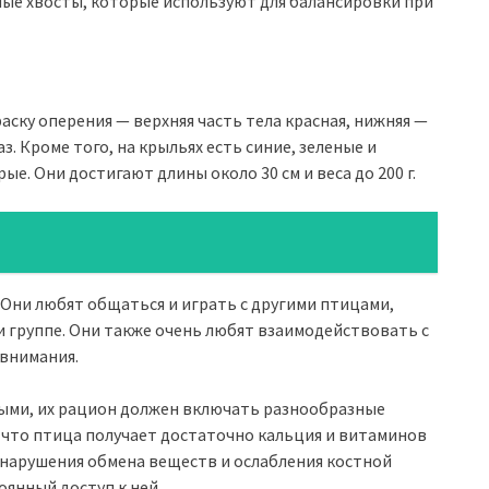
ые хвосты, которые используют для балансировки при
ску оперения — верхняя часть тела красная, нижняя —
з. Кроме того, на крыльях есть синие, зеленые и
ые. Они достигают длины около 30 см и веса до 200 г.
Они любят общаться и играть с другими птицами,
и группе. Они также очень любят взаимодействовать с
 внимания.
ыми, их рацион должен включать разнообразные
, что птица получает достаточно кальция и витаминов
 нарушения обмена веществ и ослабления костной
оянный доступ к ней.