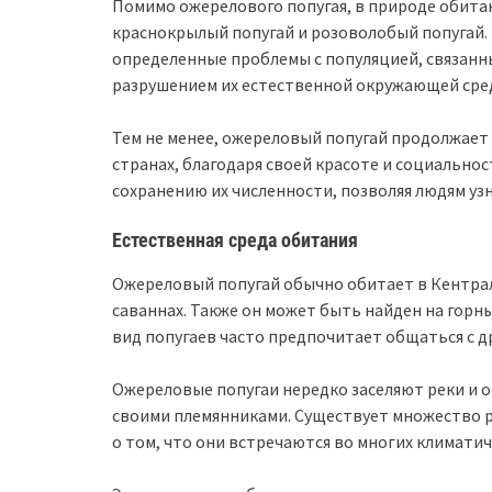
Помимо ожерелового попугая, в природе обита
краснокрылый попугай и розоволобый попугай.
определенные проблемы с популяцией, связанны
разрушением их естественной окружающей сре
Тем не менее, ожереловый попугай продолжае
странах, благодаря своей красоте и социальнос
сохранению их численности, позволяя людям узн
Естественная среда обитания
Ожереловый попугай обычно обитает в Кентрал
саваннах. Также он может быть найден на горны
вид попугаев часто предпочитает общаться с 
Ожереловые попугаи нередко заселяют реки и о
своими племянниками. Существует множество р
о том, что они встречаются во многих климатич