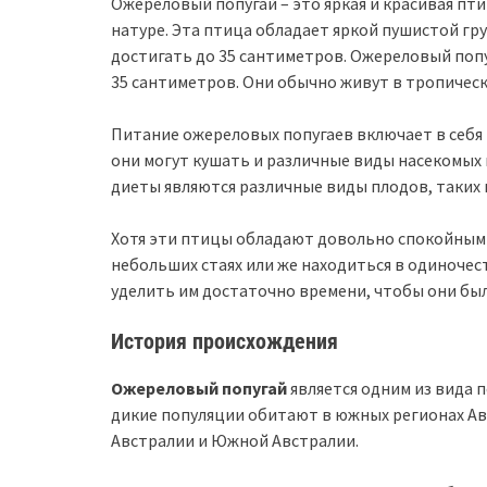
Ожереловый попугай – это яркая и красивая пти
натуре. Эта птица обладает яркой пушистой гр
достигать до 35 сантиметров. Ожереловый попу
35 сантиметров. Они обычно живут в тропическ
Питание ожереловых попугаев включает в себя 
они могут кушать и различные виды насекомых 
диеты являются различные виды плодов, таких к
Хотя эти птицы обладают довольно спокойным н
небольших стаях или же находиться в одиночес
уделить им достаточно времени, чтобы они бы
История происхождения
Ожереловый попугай
является одним из вида п
дикие популяции обитают в южных регионах А
Австралии и Южной Австралии.