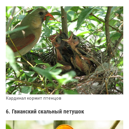
Кардинал кормит птенцов
6. Гвианский скальный петушок