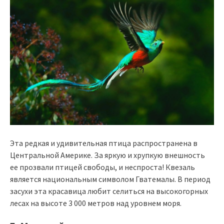
Эта редкая и удивительная птица распространена в
Центральной Америке. За яркую и хрупкую внешность
ее прозвали птицей свободы, и неспроста! Квезаль
является национальным символом Гватемалы. В период
засухи эта красавица любит селиться на высокогорных
лесах на высоте 3 000 метров над уровнем моря.