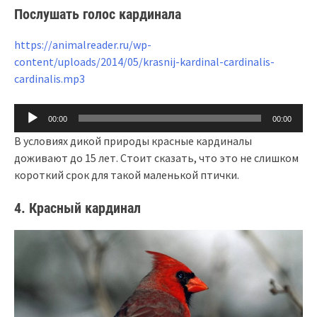
Послушать голос кардинала
https://animalreader.ru/wp-
content/uploads/2014/05/krasnij-kardinal-cardinalis-
cardinalis.mp3
Аудиоплеер
00:00
00:00
В условиях дикой природы красные кардиналы
доживают до 15 лет. Стоит сказать, что это не слишком
короткий срок для такой маленькой птички.
4. Красный кардинал