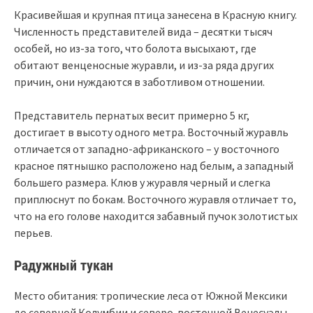
Красивейшая и крупная птица занесена в Красную книгу.
Численность представителей вида – десятки тысяч
особей, но из-за того, что болота высыхают, где
обитают венценосные журавли, и из-за ряда других
причин, они нуждаются в заботливом отношении.
Представитель пернатых весит примерно 5 кг,
достигает в высоту одного метра. Восточный журавль
отличается от западно-африканского – у восточного
красное пятнышко расположено над белым, а западный
большего размера. Клюв у журавля черный и слегка
приплюснут по бокам. Восточного журавля отличает то,
что на его голове находится забавный пучок золотистых
перьев.
Радужный тукан
Место обитания: тропические леса от Южной Мексики
до северной Колумбии и северо-восточной Венесуэлы