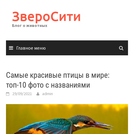
Перейти
к
ЗвероСити
содержимому
Блог о животных
Главное меню
Самые красивые птицы в мире:
топ-10 фото с названиями
29/09/2021
admin