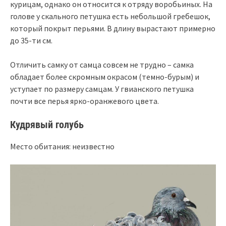
курицам, однако он относится к отряду воробьиных. На
голове у скального петушка есть небольшой гребешок,
который покрыт перьями. В длину вырастают примерно
до 35-ти см.
Отличить самку от самца совсем не трудно – самка
обладает более скромным окрасом (темно-бурым) и
уступает по размеру самцам. У гвианского петушка
почти все перья ярко-оранжевого цвета.
Кудрявый голубь
Место обитания: неизвестно