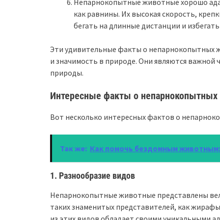
Непарнокопытные животные хорошо адап
как равнины. Их высокая скорость, кре
бегать на длинные дистанции и избегать
Эти удивительные факты о непарнокопытных ж
и значимость в природе. Они являются важной ч
природы.
Интересные факты о непарнокопытных
Вот несколько интересных фактов о непарнок
Так же:
Как помочь бездомным животным:
1. Разнообразие видов
Непарнокопытные животные представлены вели
таких знаменитых представителей, как жирафы,
из этих видов обладает своими уникальными а