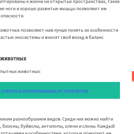
тированы к жизни на открытых пространствах, таких
пкие ноги и хорошо развитые мышцы позволяют им
 опасности.
ивотных позволяют нам лучше понять их особенности
астью экосистемы и вносят свой вклад в баланс
 животных
опытных животных:
 советы и рекомендации от экспертов
ким разнообразием видов. Среди них можно найти
 бизоны, буйволы, антилопы, олени и слоны. Каждый
даптациями и особенностями, которые помогают им