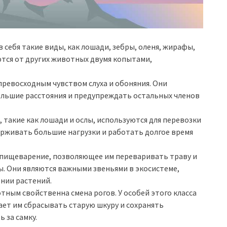
ебя такие виды, как лошади, зебры, оленя, жирафы,
ются от других животных двумя копытами,
евосходным чувством слуха и обоняния. Они
льшие расстояния и предупреждать остальных членов
акие как лошади и ослы, используются для перевозки
ерживать большие нагрузки и работать долгое время
пищеварение, позволяющее им переваривать траву и
. Они являются важными звеньями в экосистеме,
ении растений.
ным свойственна смена рогов. У особей этого класса
ает им сбрасывать старую шкуру и сохранять
 за самку.