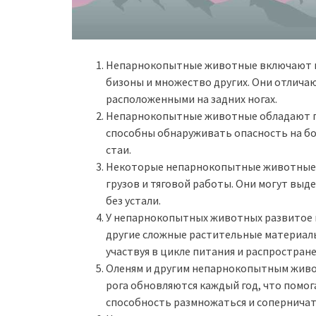
Непарнокопытные животные включают в с
бизоны и множество других. Они отлича
расположенными на задних ногах.
Непарнокопытные животные обладают пр
способны обнаруживать опасность на бо
стаи.
Некоторые непарнокопытные животные, т
грузов и тяговой работы. Они могут выд
без устали.
У непарнокопытных животных развитое 
другие сложные растительные материалы
участвуя в цикле питания и распростран
Оленям и другим непарнокопытным живот
рога обновляются каждый год, что помог
способность размножаться и соперничать