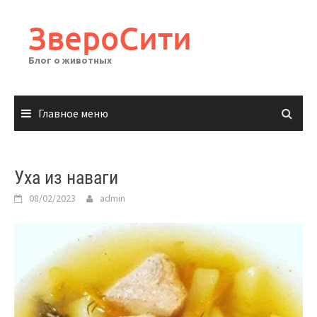
Перейти
к
ЗвероСити
содержимому
Блог о животных
Главное меню
Уха из наваги
08/02/2023
admin