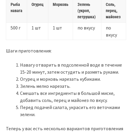
Рыба
Огурец
Морковь
Зелень
Соль,
навага
(укроп,
перец,
петрушка)
майонез
500 г
1 шт
1 шт
по вкусу
по
вкусу
Шаги приготовления:
Навагу отварить в подсоленной воде в течение
15-20 минут, затем остудить и размять руками.
Огурец и морковь нарезать кубиками.
Зелень мелко нарезать.
Смешать все ингредиенты в большой миске,
добавить соль, перец и майонез по вкусу.
Перед подачей салата, украсить его веточками
зелени.
Теперь у вас есть несколько вариантов приготовления