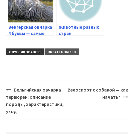
Венгерская овчарка
Животные разных
4 буквы — самые
стран
маленькие
представители
породы
ОПУБЛИКОВАНО В
UNCATEGORIZED
Навигация
Бельгийская овчарка
Велоспорт с собакой — как
тервюрен: описание
начать?
породы, характеристики,
уход