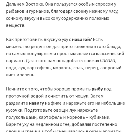
Дальнем Востоке. Она пользуется особым спросом у
рыбаков и гурманов, благодаря своему нежному мясу,
сочному вкусу и высокому содержанию полезных
веществ.
Как приготовить вкусную уху с
навагой
? Есть
множество рецептов для приготовления этого блюда,
но самым популярным и простым является классический
вариант. Для этого вам понадобятся свежая
навага
,
вода, лук, картофель, морковь, соль, перец, лавровый
лист и зелень.
Начните с того, чтобы хорошо промыть
рыбу
под
проточной водой и очистить от чешуи. Затем
разделите
навагу
на филе и нарежьте его на небольшие
кусочки. Подготовьте овощи: лук нарежьте
полукольцами, картофель и морковь – кубиками.
Варите уху на медленном огне, добавляя постепенно
овощи и специи, чтобы смешивались вкусы и ароматы.