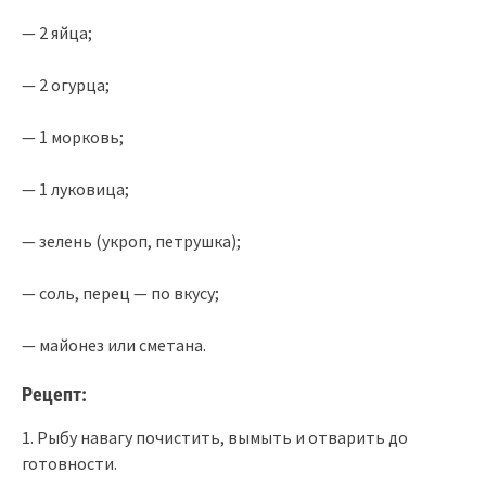
— 2 яйца;
— 2 огурца;
— 1 морковь;
— 1 луковица;
— зелень (укроп, петрушка);
— соль, перец — по вкусу;
— майонез или сметана.
Рецепт:
1. Рыбу навагу почистить, вымыть и отварить до
готовности.