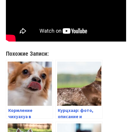
Похожие Записи:
Кормление
Курцхаар: фото,
чихуахуа в
описание и
домашних
особенности
условиях: какие
породы охотничьих