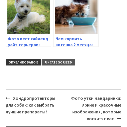
продукты выбрать
собак
для здоровья и
долголетия собаки
Фото вест хайленд
Чем кормить
уайт терьеров:
котенка 2 месяца:
породистые
полезные советы и
пушистые будущие
рекомендации
друзья — всё о
ОПУБЛИКОВАНО В
UNCATEGORIZED
породе
Навигация
Хондропротекторы
Фото утки мандаринки:
для собак: как выбрать
яркие и красочные
лучшие препараты?
изображения, которые
восхитят вас