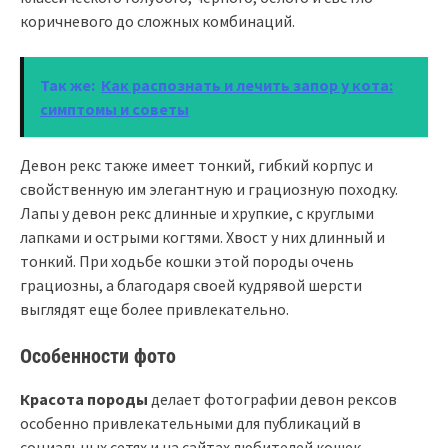
коричневого до сложных комбинаций.
Так же:
Как распознать и лечить запор у кота:
симптомы и советы
Девон рекс также имеет тонкий, гибкий корпус и
свойственную им элегантную и грациозную походку.
Лапы у девон рекс длинные и хрупкие, с круглыми
лапками и острыми когтями. Хвост у них длинный и
тонкий. При ходьбе кошки этой породы очень
грациозны, а благодаря своей кудрявой шерсти
выглядят еще более привлекательно.
Особенности фото
Красота породы
делает фотографии девон рексов
особенно привлекательными для публикаций в
социальных сетях и на сайтах любителей кошек.