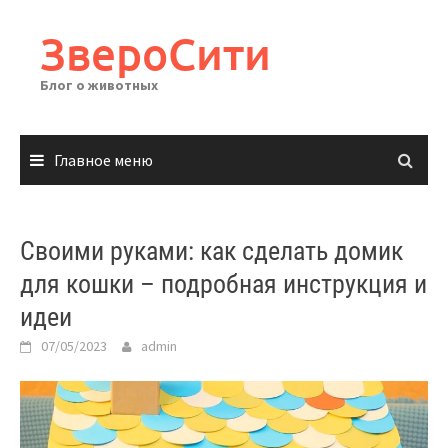
Перейти
к
ЗвероСити
содержимому
Блог о животных
Главное меню
Своими руками: как сделать домик
для кошки – подробная инструкция и
идеи
07/05/2023
admin