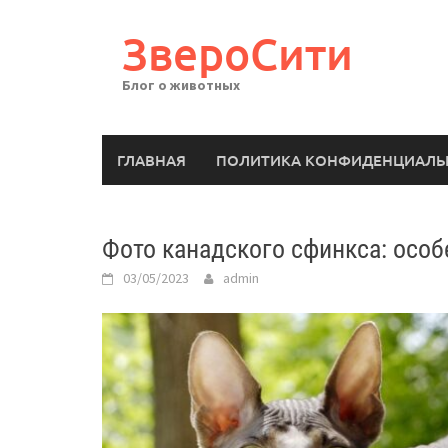
Перейти
к
ЗвероСити
содержимому
Блог о животных
ГЛАВНАЯ
ПОЛИТИКА КОНФИДЕНЦИАЛЬ
Фото канадского сфинкса: особ
03/05/2023
admin