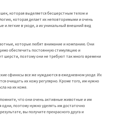
ошек, которая выделяется бесшерстным телом и
огию, которая делает их неповторимыми и очень
 и легкие в уходе, а их уникальный внешний вид
вотные, которые любят внимание и компанию. Они
одимо обеспечить постоянную стимуляцию и
 нет шерсти, поэтому они не требуют так много времени
ские сфинксы все же нуждаются в ежедневном уходе. Их
ся очищать их кожу регулярно. Кроме того, им нужно
ла на их коже.
о помните, что они очень активные животные и им
ся одни, поэтому нужно уделять им достаточно
результате, вы получите прекрасного друга и