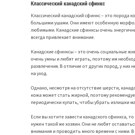
Классический канадский сфинкс
Классический канадский сфинкс – это порода к
большими ушами. Они имеют особенную морфол
любимыми. Канадские сфинксы очень энергичные
всегда привлекает внимание.
Канадские сфинксы – это очень социальные жи
очень умны и любят играть, поэтому им необх
развлечения. В отличие от других пород, у них
на уход.
Однако, несмотря на отсутствие шерсти, канад
кожа может стать жирной, поэтому рекомендует
периодически купать, чтобы убрать излишки мас
Если вы хотите завести канадского сфинкса, т
нужен такой же хозяин. Они не любят оставать
внимания и проводить много времени с ними. В 