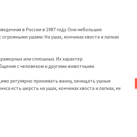
веденная в России в 1987 году. Они небольших
с огромными ушами. На ушах, кончиках хвоста и лапках
мраморных или сплошных. Их характер
бщение с человеком и другими животными.
одимо регулярно принимать ванну, зачищать ушные
нкса есть шерсть на ушах, кончиках хвоста и лапках, ее