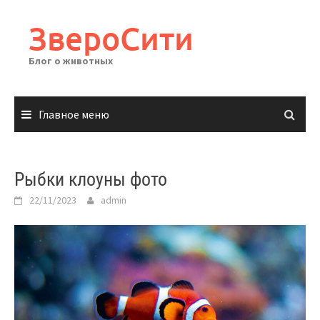
Перейти
к
ЗвероСити
содержимому
Блог о животных
Главное меню
Рыбки клоуны фото
22/11/2023
admin