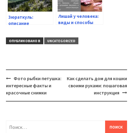
Лишай у человека:
Зюраткуль:
виды и способы
описание
определения | База
Национального
знаний
парка и его главных
ОПУБЛИКОВАНО В
UNCATEGORIZED
достопримечательностей
Навигация
Фото рыбки петушка:
Как сделать дом для кошки
интересные факты и
своими руками: пошаговая
красочные снимки
инструкция
Найти: