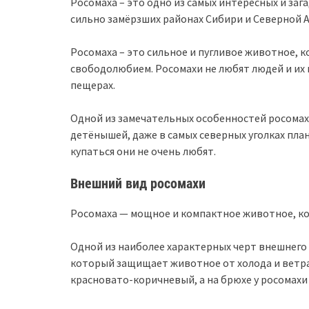
Росомаха – это одно из самых интересных и за
сильно замёрзших районах Сибири и Северной А
Росомаха – это сильное и пугливое животное,
свободолюбием. Росомахи не любят людей и их м
пещерах.
Одной из замечательных особенностей росомахи
детёнышей, даже в самых северных уголках пла
купаться они не очень любят.
Внешний вид росомахи
Росомаха — мощное и компактное животное, кото
Одной из наиболее характерных черт внешнего 
который защищает животное от холода и ветра
красновато-коричневый, а на брюхе у росомахи