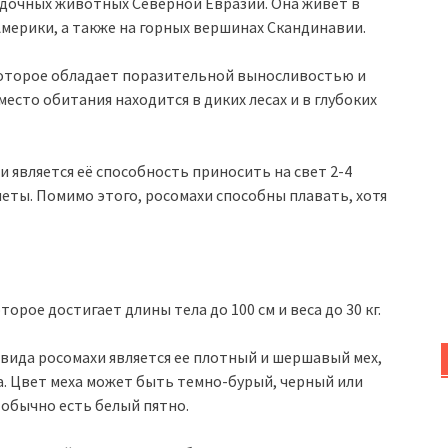
гадочных животных Северной Евразии. Она живет в
мерики, а также на горных вершинах Скандинавии.
 которое обладает поразительной выносливостью и
есто обитания находится в диких лесах и в глубоких
 является её способность приносить на свет 2-4
неты. Помимо этого, росомахи способны плавать, хотя
рое достигает длины тела до 100 см и веса до 30 кг.
вида росомахи является ее плотный и шершавый мех,
. Цвет меха может быть темно-бурый, черный или
 обычно есть белый пятно.