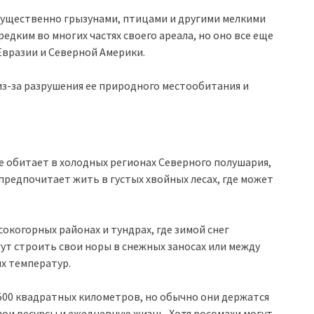
мущественно грызунами, птицами и другими мелкими
едким во многих частях своего ареала, но оно все еще
Евразии и Северной Америки.
из-за разрушения ее природного местообитания и
 обитает в холодных регионах Северного полушария,
предпочитает жить в густых хвойных лесах, где может
окогорных районах и тундрах, где зимой снег
гут строить свои норы в снежных заносах или между
их температур.
500 квадратных километров, но обычно они держатся
ои ресурсы и ежедневную жизнь. Хотя росомахи могут