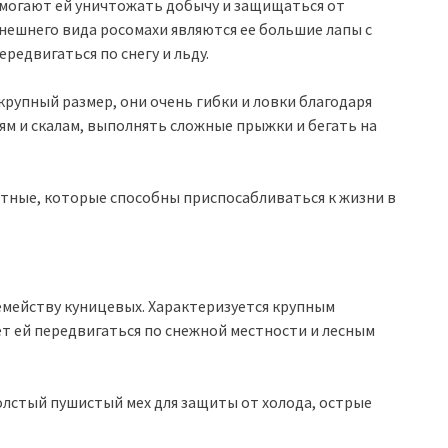
омогают ей уничтожать добычу и защищаться от
нешнего вида росомахи являются ее большие лапы с
редвигаться по снегу и льду.
крупный размер, они очень гибки и ловки благодаря
ьям и скалам, выполнять сложные прыжки и бегать на
тные, которые способны приспосабливаться к жизни в
емейству куницевых. Характеризуется крупным
ет ей передвигаться по снежной местности и лесным
лстый пушистый мех для защиты от холода, острые