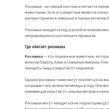
Росомаха – активный охотник и питается преи
животными. Хотя это животное является очень р
распространено в северных и горных регионах 
Росомаха находится под угрозой исчезновения 
неправомерного охотничьего промысла.
Где обитает росомаха
Росомаха
— это социальное животное, которое
включая Европу, Азию и Северную Америку. Она 
находить пищу и укрытие от хищников.
Однако росомахи также могут поселяться на выс
покрывает все на многие месяцы в году. Они мо
камнями для укрытия от сильных ветров и низк
Росомахи могут находиться на территориях до 
близко к своей территории, чтобы защищать св