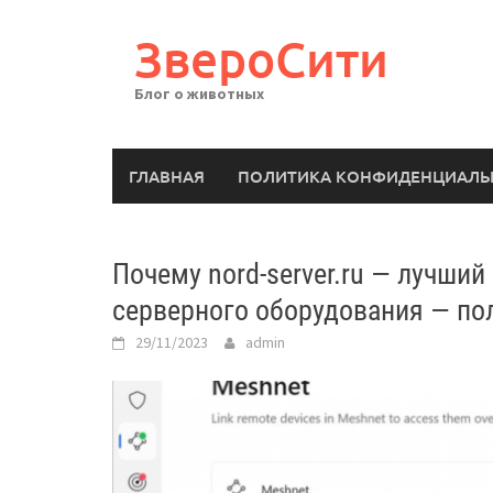
Перейти
к
ЗвероСити
содержимому
Блог о животных
ГЛАВНАЯ
ПОЛИТИКА КОНФИДЕНЦИАЛЬ
Почему nord-server.ru — лучший
серверного оборудования — по
29/11/2023
admin