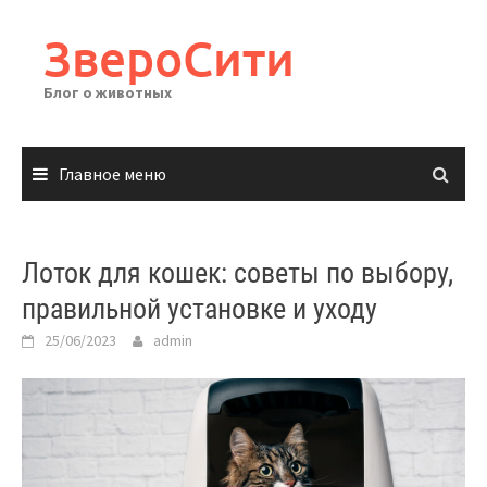
Перейти
к
ЗвероСити
содержимому
Блог о животных
Главное меню
Лоток для кошек: советы по выбору,
правильной установке и уходу
25/06/2023
admin