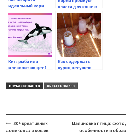
Корма премиум-
идеальный корм
класса для кошек:
для кошки:
как выбрать лучшее
подробное
питание для
руководство для
здоровья и долгой
внимательных
жизни питомца
хозяев
Кит: рыба или
Как содержать
млекопитающее?
куриц несушек:
Ответ вы найдете
особенности ухода
на странице!
и кормления
ОПУБЛИКОВАНО В
UNCATEGORIZED
Навигация
30+ креативных
Малиновка птица: фото,
домиков для кошек:
особенности и образ