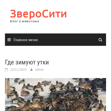
Перейти
к
ЗвероСити
содержимому
Блог о животных
Главное меню
Где зимуют утки
22/11/2023
admin