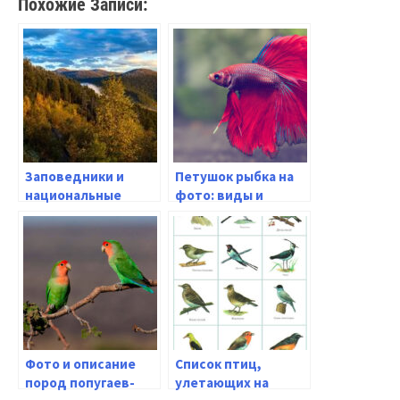
Похожие Записи:
Заповедники и
Петушок рыбка на
национальные
фото: виды и
парки России:
особенности
красота дикой
интересной рыбы
природы Байкала и
Камчатки
Фото и описание
Список птиц,
пород попугаев-
улетающих на