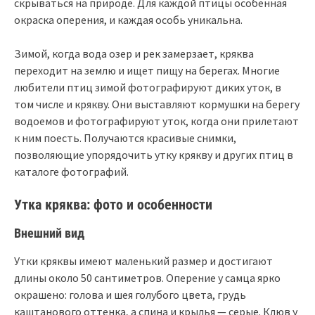
скрываться на природе. Для каждой птицы особенная
окраска оперения, и каждая особь уникальна.
Зимой, когда вода озер и рек замерзает, кряква
переходит на землю и ищет пищу на берегах. Многие
любители птиц зимой фотографируют диких уток, в
том числе и крякву. Они выставляют кормушки на берегу
водоемов и фотографируют уток, когда они прилетают
к ним поесть. Получаются красивые снимки,
позволяющие упорядочить утку крякву и других птиц в
каталоге фотографий.
Утка кряква: фото и особенности
Внешний вид
Утки кряквы имеют маленький размер и достигают
длины около 50 сантиметров. Оперение у самца ярко
окрашено: голова и шея голубого цвета, грудь
каштанового оттенка, а спина и крылья — серые. Клюв у