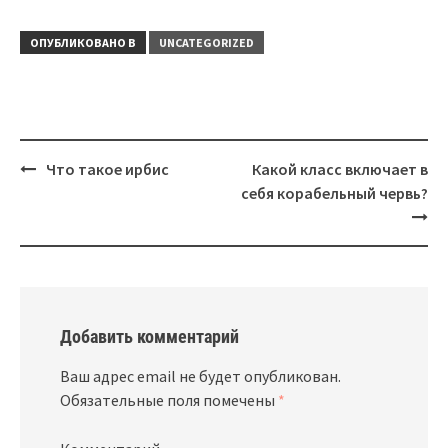
неразлучников для
зимовку в теплые
правильного
края: особенности
содержания
миграции и
ОПУБЛИКОВАНО В
UNCATEGORIZED
привычки
Навигация
Что такое ирбис
Какой класс включает в
себя корабельный червь?
Добавить комментарий
Ваш адрес email не будет опубликован.
Обязательные поля помечены
*